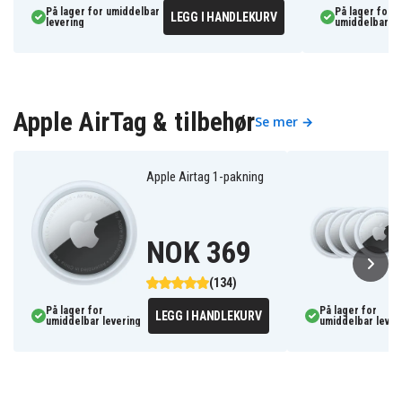
På lager for umiddelbar
På lager for
LEGG I HANDLEKURV
levering
umiddelbar le
Apple AirTag & tilbehør
Se mer →
Apple Airtag 1-pakning
NOK 369
(134)
På lager for
På lager for
LEGG I HANDLEKURV
umiddelbar levering
umiddelbar lever