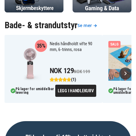
Bade- & strandutstyr
Se mer →
Nedis håndholdt vifte 90
SALG
35%
mm, 6-trinns, rosa
NOK 129
NOK 199
(1)
På lager for umiddelbar
På lager for
LEGG I HANDLEKURV
levering
umiddelbar le