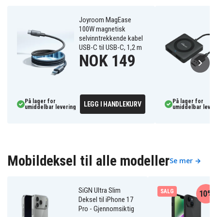
Joyroom MagEase
100W magnetisk
selvinntrekkende kabel
USB-C til USB-C, 1,2 m
NOK 149
På lager for
På lager for
LEGG I HANDLEKURV
umiddelbar levering
umiddelbar lever
Mobildeksel til alle modeller
Se mer →
SiGN Ultra Slim
SALG
10%
Deksel til iPhone 17
Pro - Gjennomsiktig