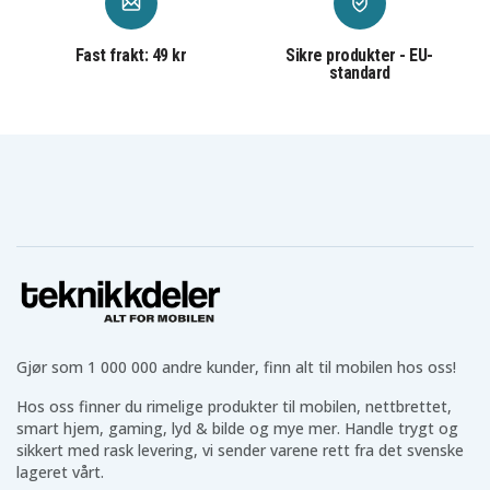
Hodetelefoner etter ditt behov
Fast frakt: 49 kr
Sikre produkter - EU-
Vi tilbyr et stort utvalg av
hodetelefoner
som AirPods,
standard
Galaxy Buds og mange prisgunstige alternativer.
Uansett om du vil ha trådløse eller kablede
hodetelefoner i ulike størrelser og til forskjellige
bruksområder, finner du dem hos oss.
Teknikk til hverdagen
I tillegg har vi teknikk til hverdagsbruk som
powerbanks
,
batterier
,
belysning
,
kabler
og mye mer
som gjør hverdagen enklere.
Teknikkdelers gode omtaler og vurderinger
Gjør som 1 000 000 andre kunder, finn alt til mobilen hos oss!
Vi hos Teknikkdeler er stolte av våre gode omtaler og
Hos oss finner du rimelige produkter til mobilen, nettbrettet,
vurderinger på Trustpilot, Google og andre
smart hjem, gaming, lyd & bilde og mye mer. Handle trygt og
plattformer. Du får trygg betaling, fast fraktpris og
sikkert med rask levering, vi sender varene rett fra det svenske
rask levering fra vårt lager.
lageret vårt.