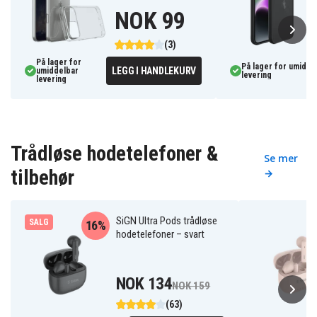
NOK 99
(3)
På lager for
På lager for umidde
LEGG I HANDLEKURV
umiddelbar
levering
levering
Trådløse hodetelefoner &
Se mer
tilbehør
→
SiGN Ultra Pods trådløse
SALG
16%
hodetelefoner – svart
NOK 134
NOK 159
(63)