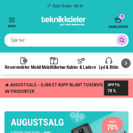
Fast frakt: 49 kr
Item
0
3
of
MENY
HANDLEKURV
3
Reservedeler Mobil
Mobiltilbehør
Kabler & Ladere
Lyd & Bilde
Pow
🔥 AUGUSTSALG – GJØR ET KUPP BLANT TUSENVIS
OPPTIL
70 %
AV PRODUKTER