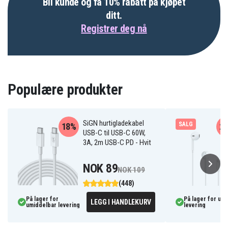
Bli kunde og få 10% rabatt på kjøpet
ditt.
Registrer deg nå
Populære produkter
SiGN hurtigladekabel
SALG
18%
2
USB-C til USB-C 60W,
3A, 2m USB-C PD - Hvit
NOK 89
NOK 109
(448)
På lager for
På lager for um
LEGG I HANDLEKURV
umiddelbar levering
levering