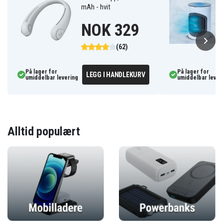
mAh - hvit
NOK 329
(62)
På lager for
På lager for
LEGG I HANDLEKURV
umiddelbar levering
umiddelbar lever
Alltid populært