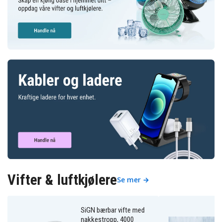
Vifter & luftkjølere
Se mer →
SiGN bærbar vifte med
nakkestropp, 4000