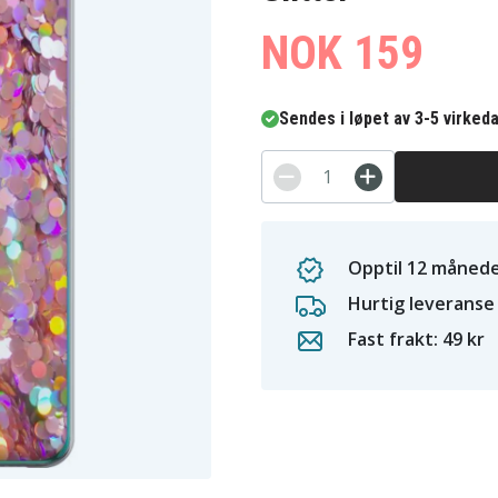
NOK 159
Sendes i løpet av 3-5 virked
Opptil 12 månede
Hurtig leveranse
Fast frakt: 49 kr