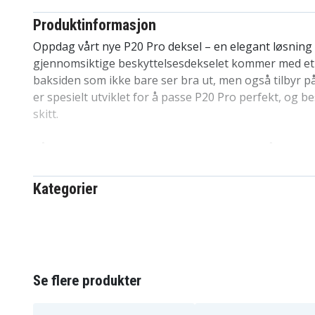
Produktinformasjon
Oppdag vårt nye P20 Pro deksel – en elegant løsning 
gjennomsiktige beskyttelsesdekselet kommer med et u
baksiden som ikke bare ser bra ut, men også tilbyr pål
er spesielt utviklet for å passe P20 Pro perfekt, og b
skitt.
Vårt design er uten skarpe kanter og enkelt å montere
din, uten risiko for riper eller andre skader. Det er 
dekselvalgene på markedet av en grunn. Høy kvalitet ti
Kategorier
dekselet står sterkt i konkurransen. Et utmerket valg 
familien, blant barn og venner. Spesielt tilpasset for 
Produktdetaljer:
Se flere produkter
-Spesielt utformet for P20 Pro, kompatibelt med trådl
-Mobilbeskyttelsen er nøye designet for å omslutte 