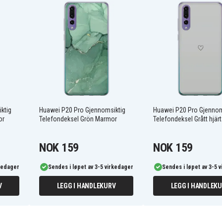
kyttelse rundt alle kanter,
 som gir en følelse av luksus
 gir lett tilgang til alle
sk tilgang til alle
IK003
ktig
Huawei P20 Pro Gjennomsiktig
Huawei P20 Pro Gjennom
or
Telefondeksel Grön Marmor
Telefondeksel Grått hjär
NOK 159
NOK 159
rkedager
Sendes i løpet av 3-5 virkedager
Sendes i løpet av 3-5 
V
LEGG I HANDLEKURV
LEGG I HANDLEK