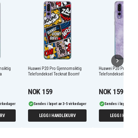
siktig
Huawei P20 Pro Gjennomsiktig
Huawei P20 Pro Gjenn
ta
Telefondeksel Tecknat Boom!
Telefondeksel Lila ma
NOK 159
NOK 159
virkedager
Sendes i løpet av 3-5 virkedager
Sendes i løpet av 3-
URV
LEGG I HANDLEKURV
LEGG I HANDLE