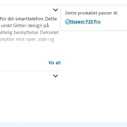
Dette produktet passer til:
for din smarttelefon. Dette
Huawei P20 Pro
nikt Glitter-design på
itelig beskyttelse. Dekselet
eskytter mot riper, støv og
 eller fjerne fra mobilen
Vis alt
en av de mest populære
l en rimelig pris, dette
for å beskytte telefoner i
P20 Pro.
øs lading.
og beskytte enheten din mot