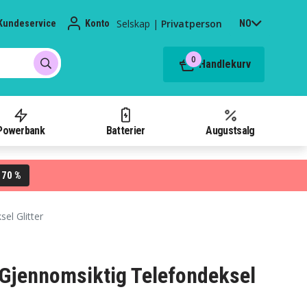
Selskap
|
Privatperson
Kundeservice
Konto
NO
0
Handlekurv
Powerbank
Batterier
Augustsalg
70 %
L
el Glitter
Gjennomsiktig Telefondeksel