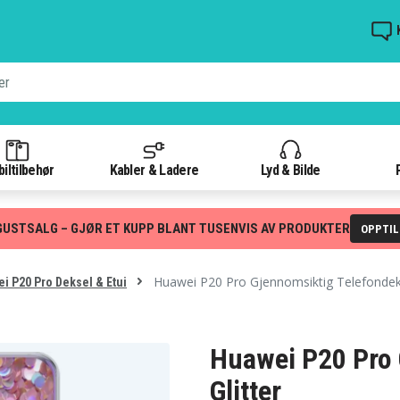
iltilbehør
Kabler & Ladere
Lyd & Bilde
GUSTSALG – GJØR ET KUPP BLANT TUSENVIS AV PRODUKTER
OPPTI
Huawei P20 Pro Gjennomsiktig Telefondeks
i P20 Pro Deksel & Etui
Huawei P20 Pro 
Glitter