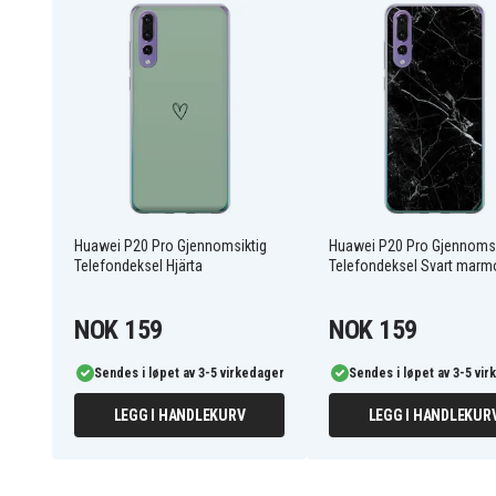
riper og slitasje, samtidig som den gir fullstendig bes
knapper og hjørner.
-Glitter-dekselet har en sofistikert fargekombinasjon
og eleganse.
-Full funksjonalitet med trådløs lading, samtidig som det
nødvendige porter.
-Passer perfekt på din P20 Pro, lett å sette på og gir ra
funksjoner og knapper.
HUAP20P-PRINT.154.03-TEKN
Artikkelnr
Huawei P20 Pro Gjennomsiktig
Huawei P20 Pro Gjennomsi
Telefondeksel Hjärta
Telefondeksel Svart marm
Deksel
Produkttype
NOK 159
NOK 159
Trådløs lading
Trekk
Sendes i løpet av 3-5 virkedager
Sendes i løpet av 3-5 vi
Flerfarget
Farge
LEGG I HANDLEKURV
LEGG I HANDLEKUR
Plastikk
Materiale