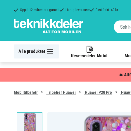
Opptil 12 måneders garanti
Hurtig leveranse
Fast frakt: 49 kr
Alle produkter
Reservedeler Mobil
Mob
🔥 AU
Mobiltilbehør
Tilbehør Huawei
Huawei P20 Pro
Huawe