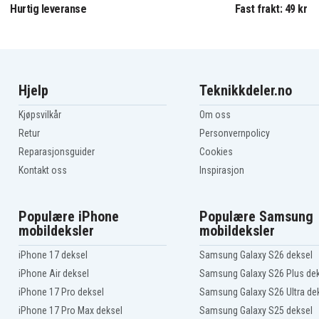
Hurtig leveranse
Fast frakt: 49 kr
Hjelp
Teknikkdeler.no
Kjøpsvilkår
Om oss
Retur
Personvernpolicy
Reparasjonsguider
Cookies
Kontakt oss
Inspirasjon
Populære iPhone
Populære Samsung
mobildeksler
mobildeksler
iPhone 17 deksel
Samsung Galaxy S26 deksel
iPhone Air deksel
Samsung Galaxy S26 Plus de
iPhone 17 Pro deksel
Samsung Galaxy S26 Ultra de
iPhone 17 Pro Max deksel
Samsung Galaxy S25 deksel