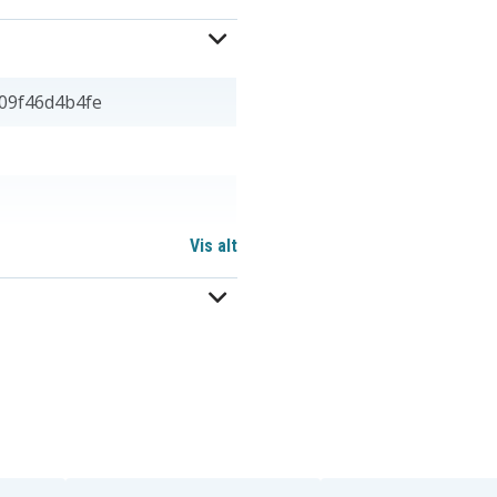
09f46d4b4fe
Vis alt
 x 7,50 mm