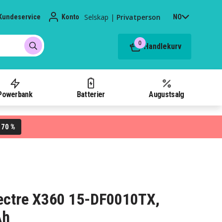
Selskap
|
Privatperson
Kundeservice
Konto
NO
0
Handlekurv
Powerbank
Batterier
Augustsalg
70 %
L
Spectre X360 15-DF0010TX,
Ah