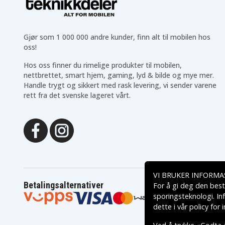
Gjør som 1 000 000 andre kunder, finn alt til mobilen hos
oss!
Hos oss finner du rimelige produkter til mobilen,
nettbrettet, smart hjem, gaming, lyd & bilde og mye mer.
Handle trygt og sikkert med rask levering, vi sender varene
rett fra det svenske lageret vårt.
VI BRUKER INFORMA
Betalingsalternativer
For å gi deg den best
sporingsteknologi. In
dette i vår
policy for