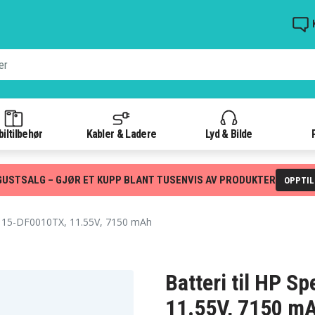
iltilbehør
Kabler & Ladere
Lyd & Bilde
GUSTSALG – GJØR ET KUPP BLANT TUSENVIS AV PRODUKTER
OPPTI
 15-DF0010TX, 11.55V, 7150 mAh
Batteri til HP 
11.55V, 7150 m