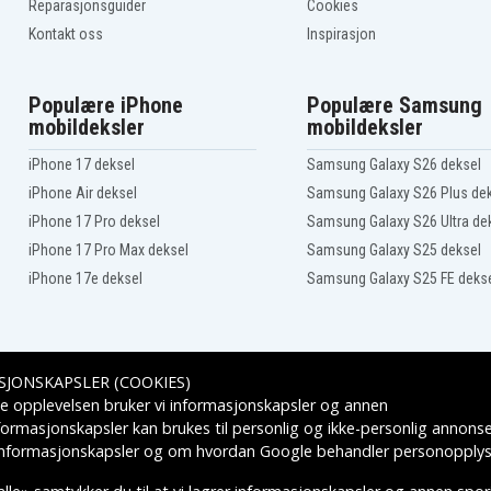
Reparasjonsguider
Cookies
Kontakt oss
Inspirasjon
Populære iPhone
Populære Samsung
mobildeksler
mobildeksler
iPhone 17 deksel
Samsung Galaxy S26 deksel
iPhone Air deksel
Samsung Galaxy S26 Plus de
iPhone 17 Pro deksel
Samsung Galaxy S26 Ultra de
iPhone 17 Pro Max deksel
Samsung Galaxy S25 deksel
iPhone 17e deksel
Samsung Galaxy S25 FE deks
SJONSKAPSLER (COOKIES)
Leveringsalternativer
e opplevelsen bruker vi informasjonskapsler og annen
formasjonskapsler kan brukes til personlig og ikke-personlig annons
 informasjonskapsler
og om hvordan
Google behandler personopplys