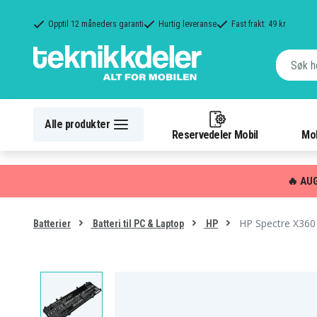
Opptil 12 måneders garanti
Hurtig leveranse
Fast frakt: 49 kr
Alle produkter
Reservedeler Mobil
Mob
🔥 AU
HP Spectre X360
Batterier
Batteri til PC & Laptop
HP