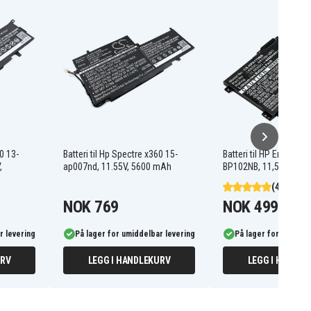
60 13-
Batteri til Hp Spectre x360 15-
Batteri til HP Envy X36
,
ap007nd, 11.55V, 5600 mAh
BP102NB, 11,55V, 44
(4)
NOK 769
NOK 499
r levering
På lager for umiddelbar levering
På lager for umiddel
URV
LEGG I HANDLEKURV
LEGG I HANDLE