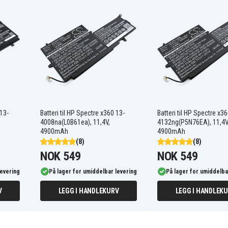
L29048-271
L29184005
 13-
Batteri til HP Spectre x360 13-
Batteri til HP Spectre x3
HP Spectre X360 15-
DF0000NO
4008na(L0B61ea), 11,4V,
4132ng(P5N76EA), 11,4V
HP Spectre X360 15-
4900mAh
4900mAh
DF0000TX
(8)
(8)
HP Spectre X360 15-
NOK 549
NOK 549
DF0001NV
HP Spectre X360 15-
levering
DF0002NA
På lager for umiddelbar levering
På lager for umiddelba
HP Spectre X360 15-
DF0002NX
V
LEGG I HANDLEKURV
LEGG I HANDLEK
HP Spectre X360 15-
DF0003NX
HP Spectre X360 15-
DF0004NC