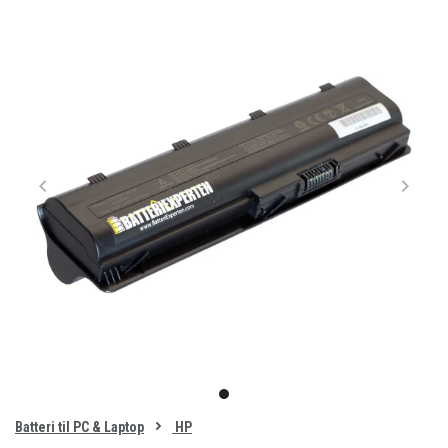
Item
1
item
of
0
Batteri til PC & Laptop
HP
1