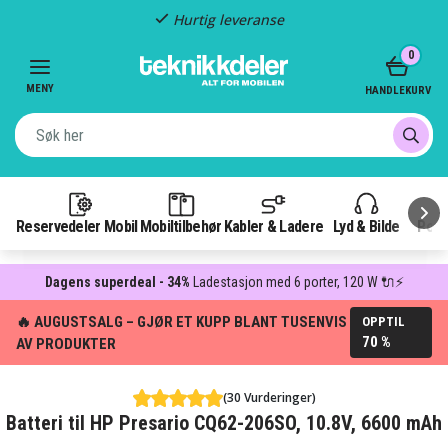
Hurtig leveranse
Item
0
2
of
MENY
HANDLEKURV
3
Reservedeler Mobil
Mobiltilbehør
Kabler & Ladere
Lyd & Bilde
Pow
Dagens superdeal - 34%
Ladestasjon med 6 porter, 120 W 🔌⚡
🔥 AUGUSTSALG – GJØR ET KUPP BLANT TUSENVIS
OPPTIL
70 %
AV PRODUKTER
(30 Vurderinger)
Batteri til HP Presario CQ62-206SO, 10.8V, 6600 mAh