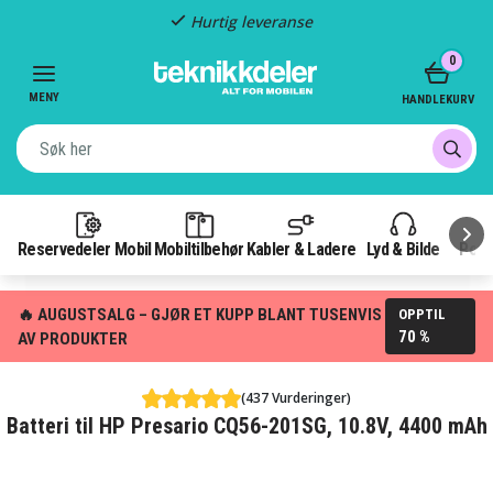
Hurtig leveranse
Item
0
2
of
MENY
HANDLEKURV
3
Reservedeler Mobil
Mobiltilbehør
Kabler & Ladere
Lyd & Bilde
Pow
🔥 AUGUSTSALG – GJØR ET KUPP BLANT TUSENVIS
OPPTIL
70 %
AV PRODUKTER
(437 Vurderinger)
Batteri til HP Presario CQ56-201SG, 10.8V, 4400 mAh