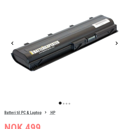
Item
1
item
item
item
item
of
0
Batteri til PC & Laptop
HP
1
2
3
4
NOK 499