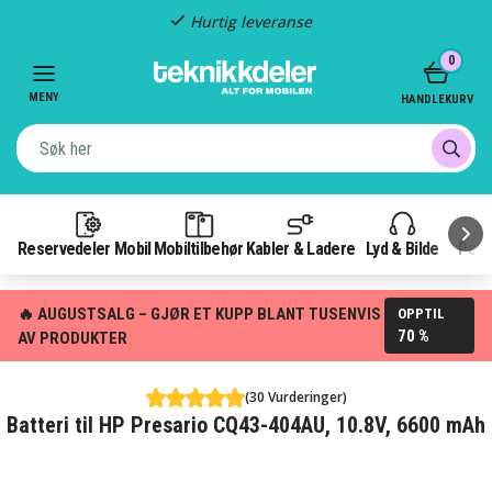
Hurtig leveranse
Item
0
2
of
MENY
HANDLEKURV
3
Reservedeler Mobil
Mobiltilbehør
Kabler & Ladere
Lyd & Bilde
Pow
🔥 AUGUSTSALG – GJØR ET KUPP BLANT TUSENVIS
OPPTIL
70 %
AV PRODUKTER
(30 Vurderinger)
Batteri til HP Presario CQ43-404AU, 10.8V, 6600 mAh