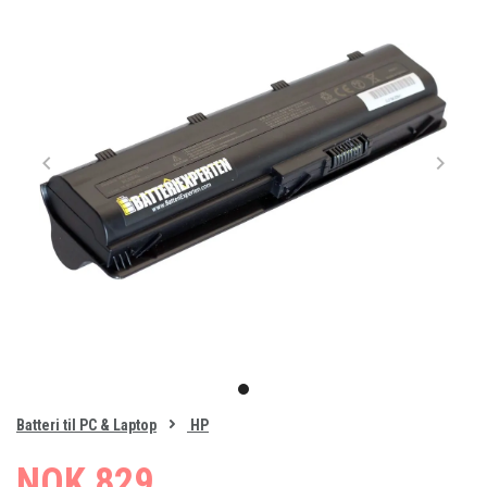
Item
1
item
of
0
Batteri til PC & Laptop
HP
1
NOK 829