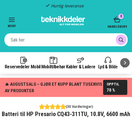
Hurtig leveranse
Item
0
2
of
MENY
HANDLEKURV
3
Reservedeler Mobil
Mobiltilbehør
Kabler & Ladere
Lyd & Bilde
Pow
🔥 AUGUSTSALG – GJØR ET KUPP BLANT TUSENVIS
OPPTIL
70 %
AV PRODUKTER
(30 Vurderinger)
Batteri til HP Presario CQ43-311TU, 10.8V, 6600 mAh