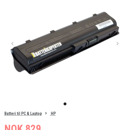
Item
1
item
of
0
Batteri til PC & Laptop
HP
1
NOK 829