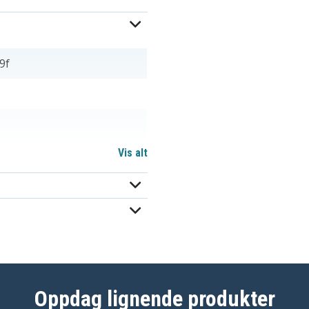
9f
Vis alt
Oppdag lignende produkter
i veier mer og kan avvike i