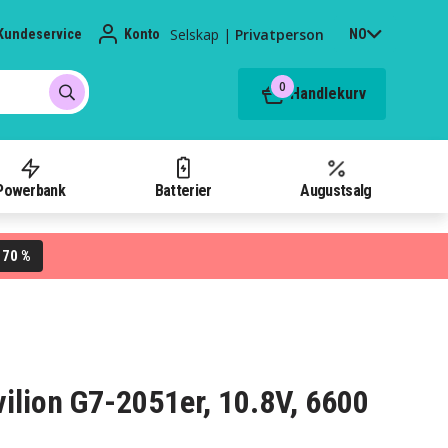
Selskap
|
Privatperson
Kundeservice
Konto
NO
0
Handlekurv
Powerbank
Batterier
Augustsalg
70 %
L
avilion G7-2051er, 10.8V, 6600