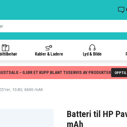
iltilbehør
Kabler & Ladere
Lyd & Bilde
GUSTSALG – GJØR ET KUPP BLANT TUSENVIS AV PRODUKTER
OPPTI
051er, 10.8V, 6600 mAh
Batteri til HP P
mAh