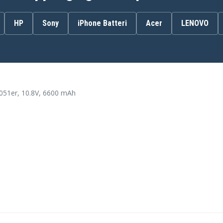
HP
Sony
iPhone Batteri
Acer
LENOVO
586007-541
593553-001
GSTNN-Q62C
HSTNN-CBOW
051er, 10.8V, 6600 mAh
HSTNN-F01C
HSTNN-I79C
HSTNN-I84C
HSTNN-IB1E
HSTNN-LBOW
HSTNN-OBOX
HSTNN-Q49C
HSTNN-Q60C
HSTNN-Q63C
HSTNN-YB0X
NBP6A174
NBP6A175B1