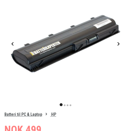
Item
1
item
item
item
item
of
0
Batteri til PC & Laptop
HP
1
2
3
4
NOK 499