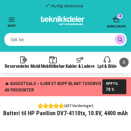
Hurtig leveranse
Item
0
2
of
MENY
HANDLEKURV
3
Reservedeler Mobil
Mobiltilbehør
Kabler & Ladere
Lyd & Bilde
Pow
🔥 AUGUSTSALG – GJØR ET KUPP BLANT TUSENVIS
OPPTIL
70 %
AV PRODUKTER
(437 Vurderinger)
Batteri til HP Pavilion DV7-4110tx, 10.8V, 4400 mAh