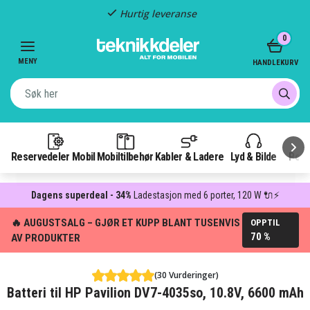
Hurtig leveranse
Item
0
2
of
MENY
HANDLEKURV
3
Reservedeler Mobil
Mobiltilbehør
Kabler & Ladere
Lyd & Bilde
Pow
Dagens superdeal - 34%
Ladestasjon med 6 porter, 120 W 🔌⚡
🔥 AUGUSTSALG – GJØR ET KUPP BLANT TUSENVIS
OPPTIL
70 %
AV PRODUKTER
(30 Vurderinger)
Batteri til HP Pavilion DV7-4035so, 10.8V, 6600 mAh