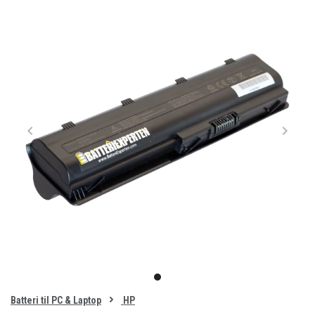
Item
1
item
of
0
Batteri til PC & Laptop
HP
1