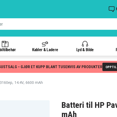
iltilbehør
Kabler & Ladere
Lyd & Bilde
GUSTSALG – GJØR ET KUPP BLANT TUSENVIS AV PRODUKTER
OPPTI
-3160ep, 14.4V, 6600 mAh
Batteri til HP P
mAh