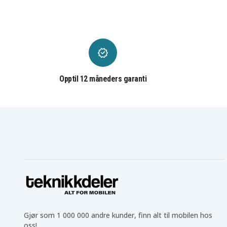
HP HDX X18-1017TX
HP HDX X18-1018TX
HP HDX X18-1023CA
HP HDX X18-1024CA
HP HDX X18-1050EB
HP HDX X18-1050EF
HP HDX X18-1058CA
HP HDX X18-1070EE
HP HDX X18-1080EG
HP HDX X18-1080EL
HP HDX X18-1080ES
HP HDX X18-1080ET
HP HDX X18-1088EZ
HP HDX X18-1090EZ
HP HDX X18-1100
HP HDX X18-1101EA
Opptil 12 måneders garanti
HP HDX X18-1102TX
HP HDX X18-1103EA
HP HDX X18-1104TX
HP HDX X18-1107TX
HP HDX X18-1110EG
HP HDX X18-1110TX
HP HDX X18-1120la
HP HDX X18-1180CA
HP HDX X18-1200
HP HDX X18-1201EA
HP HDX X18-1205TX
HP HDX X18-1222EG
HP HDX X18-1280ED
HP HDX X18-1280EL
HP HDX X18-1280ES
HP HDX X18-1280EW
HP HDX X18-1300
HP HDX X18-1310EG
HP HDX X18-1350EF
HP HDX X18-1374CA
HP HDX X18-1390EO
HP HDX X18T-1000
HP HDX X18T-1200 CTO
HP HDX18
HP HDX18-1101EG
HP HDX18-1150EF
HP HDX18tHP Pavilion
HP Pavilion DV7- 3105e
Gjør som 1 000 000 andre kunder, finn alt til mobilen hos
DV7
HP Pavilion DV7-1000ea
HP Pavilion DV7-1000ef
oss!