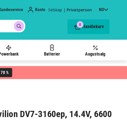
Selskap
|
Privatperson
Kundeservice
Konto
NO
0
Handlekurv
Powerbank
Batterier
Augustsalg
70 %
L
avilion DV7-3160ep, 14.4V, 6600