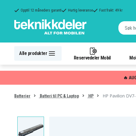
Opptil 12 måneders garanti
Hurtig leveranse
Fast frakt: 49 kr
Alle produkter
Reservedeler Mobil
Mob
🔥 AU
HP Pavilion DV7
Batterier
Batteri til PC & Laptop
HP