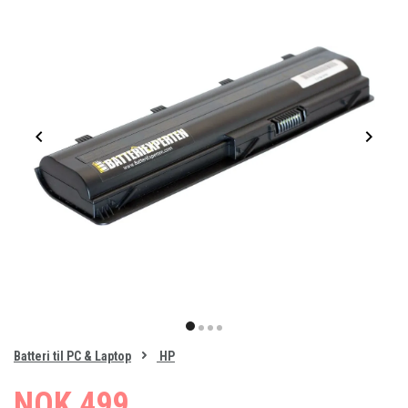
Item
1
item
item
item
item
of
0
Batteri til PC & Laptop
HP
1
2
3
4
NOK 499