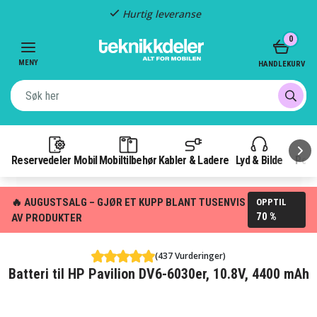
Hurtig leveranse
Item
0
2
of
MENY
HANDLEKURV
3
Reservedeler Mobil
Mobiltilbehør
Kabler & Ladere
Lyd & Bilde
Pow
🔥 AUGUSTSALG – GJØR ET KUPP BLANT TUSENVIS
OPPTIL
70 %
AV PRODUKTER
(437 Vurderinger)
Batteri til HP Pavilion DV6-6030er, 10.8V, 4400 mAh