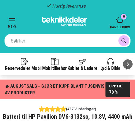
Hurtig leveranse
Item
0
2
of
MENY
HANDLEKURV
3
Reservedeler Mobil
Mobiltilbehør
Kabler & Ladere
Lyd & Bilde
Pow
🔥 AUGUSTSALG – GJØR ET KUPP BLANT TUSENVIS
OPPTIL
70 %
AV PRODUKTER
(437 Vurderinger)
Batteri til HP Pavilion DV6-3132so, 10.8V, 4400 mAh