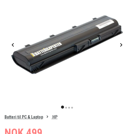
Item
1
item
item
item
item
of
0
Batteri til PC & Laptop
HP
1
2
3
4
NOK 499