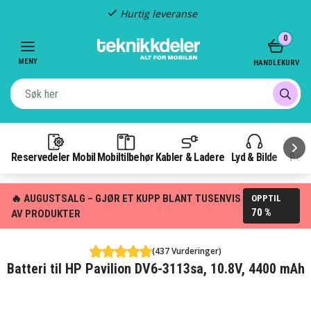
Hurtig leveranse
Item
0
2
of
MENY
HANDLEKURV
3
Reservedeler Mobil
Mobiltilbehør
Kabler & Ladere
Lyd & Bilde
Pow
🔥 AUGUSTSALG – GJØR ET KUPP BLANT TUSENVIS
OPPTIL
70 %
AV PRODUKTER
(437 Vurderinger)
Batteri til HP Pavilion DV6-3113sa, 10.8V, 4400 mAh