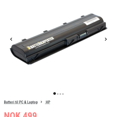
Item
1
item
item
item
item
of
0
Batteri til PC & Laptop
HP
1
2
3
4
NOK 499