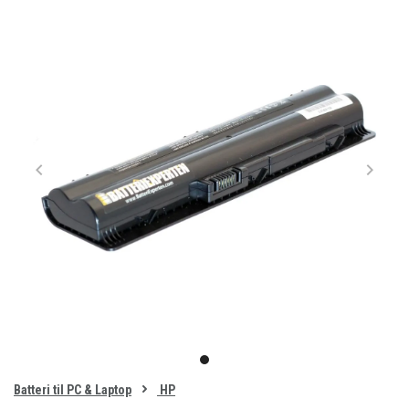
Item
1
item
of
0
Batteri til PC & Laptop
HP
1