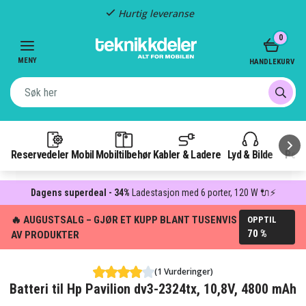
Hurtig leveranse
Item
0
2
of
MENY
HANDLEKURV
3
Reservedeler Mobil
Mobiltilbehør
Kabler & Ladere
Lyd & Bilde
Pow
Dagens superdeal - 34%
Ladestasjon med 6 porter, 120 W 🔌⚡
🔥 AUGUSTSALG – GJØR ET KUPP BLANT TUSENVIS
OPPTIL
70 %
AV PRODUKTER
(1 Vurderinger)
Batteri til Hp Pavilion dv3-2324tx, 10,8V, 4800 mAh