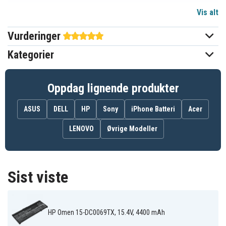
Vis alt
15,4 V
Spenning
Vurderinger
Li-Polymer
Batteri type
Kategorier
HP
Passer til merke
Ja
Overladingsbeskyttelse
Oppdag lignende produkter
242,25 x 90,14 x 8,78 mm
Mål
ASUS
DELL
HP
Sony
iPhone Batteri
Acer
4400 mAh
Kapasitet
LENOVO
Øvrige Modeller
Batteriet erstatter:
916678-171
917678-1B1
917678-271
Sist viste
917678-2B1
917724-855
917724-856
HSTNN-1B7Z
HSTNN-DB7W
HSTNN-IB7Z
SR04070XL
SR04070XL-PL
SR04XL
TPN-C133
TPN-C134
TPN-Q193
HP Omen 15-DC0069TX, 15.4V, 4400 mAh