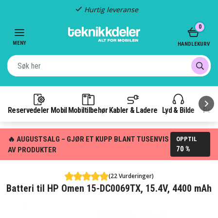
Hurtig leveranse
Item
0
2
of
MENY
HANDLEKURV
3
Reservedeler Mobil
Mobiltilbehør
Kabler & Ladere
Lyd & Bilde
Pow
🔥 AUGUSTSALG – GJØR ET KUPP BLANT TUSENVIS
OPPTIL
70 %
AV PRODUKTER
(22 Vurderinger)
Batteri til HP Omen 15-DC0069TX, 15.4V, 4400 mAh