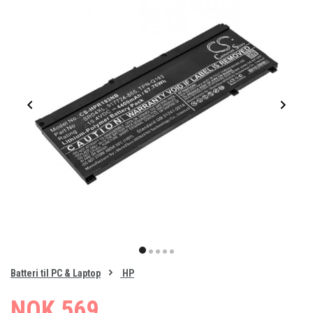
Item
1
item
item
item
item
item
of
0
Batteri til PC & Laptop
HP
1
2
3
4
5
NOK 569