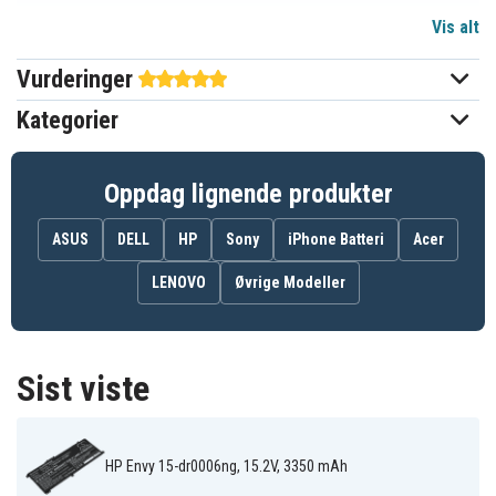
Vis alt
15,2 V
Spenning
Vurderinger
Li-ion
Batteri type
Kategorier
HP
Passer til merke
Ja
Overladingsbeskyttelse
Oppdag lignende produkter
263,20 x 95,10 x 5,75 mm
Mål
ASUS
DELL
HP
Sony
iPhone Batteri
Acer
3350 mAh
Kapasitet
LENOVO
Øvrige Modeller
Batteriet erstatter:
HSTNN-OB1F
HSTNN-OB1G
HSTNN-UB7U
Sist viste
L43248-541
L43248-AC1
L43248-AC2
L43267-005
SA04055XL
SA04XL
HP Envy 15-dr0006ng, 15.2V, 3350 mAh