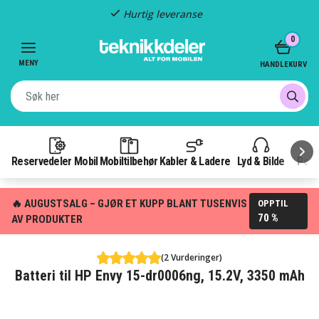
Hurtig leveranse
Item
0
2
of
MENY
HANDLEKURV
3
Reservedeler Mobil
Mobiltilbehør
Kabler & Ladere
Lyd & Bilde
Pow
🔥 AUGUSTSALG – GJØR ET KUPP BLANT TUSENVIS
OPPTIL
70 %
AV PRODUKTER
(2 Vurderinger)
Batteri til HP Envy 15-dr0006ng, 15.2V, 3350 mAh