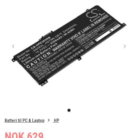
Item
1
item
of
0
Batteri til PC & Laptop
HP
1
NOK 629