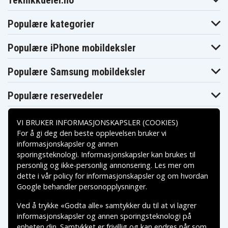
Teknikkdeler.no
Populære kategorier
Populære iPhone mobildeksler
Populære Samsung mobildeksler
Populære reservedeler
VI BRUKER INFORMASJONSKAPSLER (COOKIES)
For å gi deg den beste opplevelsen bruker vi
informasjonskapsler og annen
sporingsteknologi. Informasjonskapsler kan brukes til
Betalingsalternativer
personlig og ikke-personlig annonsering. Les mer om
dette i vår
policy for informasjonskapsler
og om hvordan
Leveringsalternativer
Google behandler personopplysninger
.
Ved å trykke «Godta alle» samtykker du til at vi lagrer
informasjonskapsler og annen sporingsteknologi på
enheten din. Samtykket er frivillig og kan endres når som