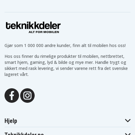
HP Envy X360
HP Envy X360
HP Envy X360
15-dr0007TX
15-dr0010TX
15-dr0022TX
HP Envy X360-
HP Envy x360
HP Envy x360
15-DR0250ND
15-dr1006TX
15-dr1007TX
HP Envy x360
15-dr1018tx
Gjør som 1 000 000 andre kunder, finn alt til mobilen hos oss!
Hos oss finner du rimelige produkter til mobilen, nettbrettet,
smart hjem, gaming, lyd & bilde og mye mer. Handle trygt og
sikkert med rask levering, vi sender varene rett fra det svenske
lageret vårt.
Hjelp