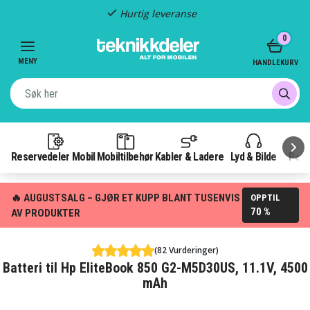
Hurtig leveranse
Item
0
2
of
MENY
HANDLEKURV
3
Reservedeler Mobil
Mobiltilbehør
Kabler & Ladere
Lyd & Bilde
Pow
🔥 AUGUSTSALG – GJØR ET KUPP BLANT TUSENVIS
OPPTIL
70 %
AV PRODUKTER
(82 Vurderinger)
Batteri til Hp EliteBook 850 G2-M5D30US, 11.1V, 4500
mAh