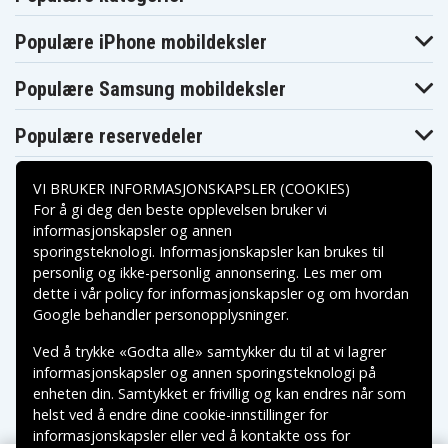
Hp ELITEBOOK
Hp ELITEBOOK
840 G1-
840 G1-K8D39US
840 G1-K9B86UC
K9W75US
Populære iPhone mobildeksler
Hp ELITEBOOK
Hp ELITEBOOK
Hp ELITEBOOK
840 G1-L1C85US
840 G1-L1X07UP
840 G1-L3V88EP
Hp ELITEBOOK
Hp ELITEBOOK
Hp ELITEBOOK
Populære Samsung mobildeksler
840 G1-L4L74US
840 G1-L5U53UC
840 G1-L6N38UP
Hp ELITEBOOK
Hp ELITEBOOK
Hp ELITEBOOK
840 G1-
840 G1-L6T60US
840 G1-L8U08ES
Populære reservedeler
M2N71US
Hp ELITEBOOK
Hp ELITEBOOK
Hp ELITEBOOK
840 G1-N9P64US
850 G1-G2S22UP
850 G1-G4P84US
VI BRUKER INFORMASJONSKAPSLER (COOKIES)
Hp ELITEBOOK
Hp ELITEBOOK
Hp ELITEBOOK
850 G1-G7H61US
850 G1-G8H95US
850 G1-G8K64US
For å gi deg den beste opplevelsen bruker vi
Hp ELITEBOOK
Hp ELITEBOOK
Hp ELITEBOOK
informasjonskapsler og annen
850 G1-G9V49US
850 G1-J0P38US
850 G1-J7P65US
sporingsteknologi. Informasjonskapsler kan brukes til
Betalingsalternativer
Hp Elite x2 1011
Hp EliteBook
Hp EliteBook
G1(L5H48AA)
755 G2(J0X38AW)
840 G1
personlig og ikke-personlig annonsering. Les mer om
Hp EliteBook
dette i vår
policy for informasjonskapsler
og om hvordan
Hp EliteBook
Hp EliteBook
840
Leveringsalternativer
840 G1(D1F44AV)
840 G1(H7L90EC)
Google behandler personopplysninger
.
G1(G0R98AV)
Hp EliteBook
Hp EliteBook
Hp EliteBook
Ved å trykke «Godta alle» samtykker du til at vi lagrer
840 G1(J7Z22AW)
845 G2
850
Hp EliteBook
informasjonskapsler og annen sporingsteknologi på
Hp EliteBook
Hp EliteBook
850
850 G1
850 G1(J1M81AV)
enheten din. Samtykket er frivillig og kan endres når som
G1(F1R10AW)
helst ved å endre dine cookie-innstillinger for
Hp EliteBook
Hp EliteBook
Hp EliteBook
850 G2-
850 G2-
informasjonskapsler eller ved å kontakte oss for
850 G2-L6U20US
M0V40US
M0X48US