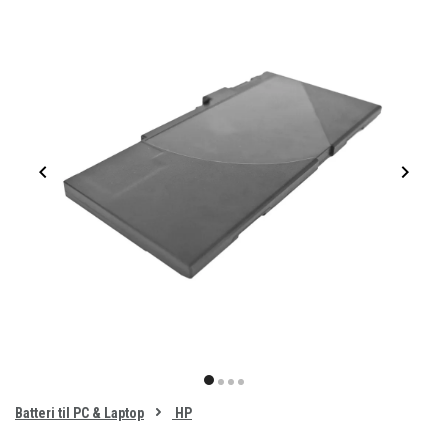
Item
1
item
item
item
item
of
0
Batteri til PC & Laptop
HP
1
2
3
4