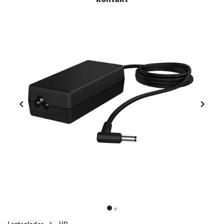
Item
1
item
item
of