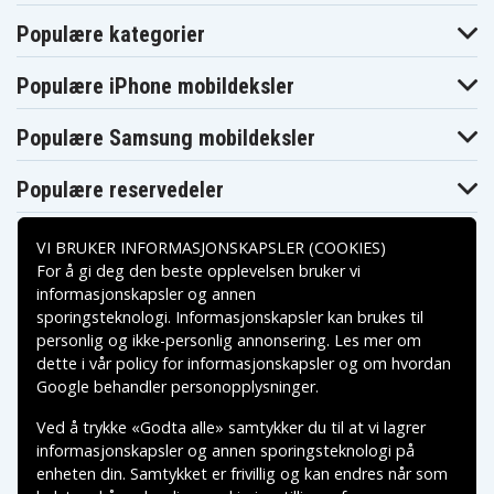
Populære kategorier
HP ZBook x2 avtakbar arbeidsstasjon-serie
Populære iPhone mobildeksler
HP ZBOOK X2 G4 BASE MODELL AVTAGBAR
ARBEIDSSTASJON - 2WX06AV
Populære Samsung mobildeksler
HP ZBOOK X2 G4 BASE MODELL AVTAGBAR
ARBEIDSSTASJON - 2WX07AV
Populære reservedeler
HP ZBOOK X2 G4 BASE MODELL AVTAGBAR
ARBEIDSSTASJON - 2WX08AV
VI BRUKER INFORMASJONSKAPSLER (COOKIES)
HP ZBOOK X2 G4 BASE MODELL AVTAGBAR
For å gi deg den beste opplevelsen bruker vi
ARBEIDSSTASJON - X3U56AV
informasjonskapsler og annen
HP ZBOOK X2 G4 BASE MODELL AVTAGBAR
sporingsteknologi. Informasjonskapsler kan brukes til
Betalingsalternativer
personlig og ikke-personlig annonsering. Les mer om
ARBEIDSSTASJON - X3U57AV
dette i vår
policy for informasjonskapsler
og om hvordan
HP ZBOOK X2 G4 AVTAGBAR ARBEIDSSTASJON -
Leveringsalternativer
Google behandler personopplysninger
.
2ZB79EA
HP ZBOOK X2 G4 AVTAGBAR ARBEIDSSTASJON -
Ved å trykke «Godta alle» samtykker du til at vi lagrer
2ZB79ET
informasjonskapsler og annen sporingsteknologi på
enheten din. Samtykket er frivillig og kan endres når som
HP ZBOOK X2 G4 AVTAGBAR ARBEIDSSTASJON -