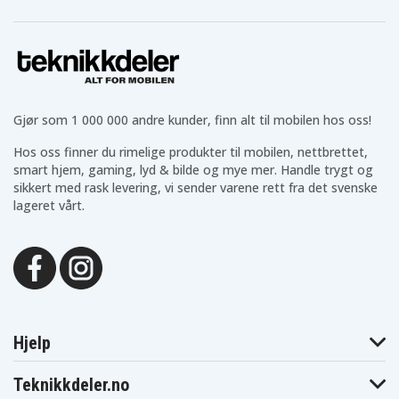
A065R01DL, AD9043-022G2, ADP-45FE B, ADP-45FEB,
HSTNN-CA15, HSTNN-CA40, HSTNN-CA41, HSTNN-
DA15, HSTNN-DA35, HSTNN-DA40, HSTNN-LA15,
HSTNN-LA35, HSTNN-LA40, PA-1450-32HP, PA-1450-
36HE, PA-1650-34HE, PPP009A, PPP009C
Gjør som 1 000 000 andre kunder, finn alt til mobilen hos oss!
Kompatibel med:
Hos oss finner du rimelige produkter til mobilen, nettbrettet,
smart hjem, gaming, lyd & bilde og mye mer. Handle trygt og
Dokkingstasjoner for bærbar PC
sikkert med rask levering, vi sender varene rett fra det svenske
lageret vårt.
HP ELITE 90W THUNDERBOLT 3 DOCK - 1DT93AA
HP ELITE THUNDERBOLT 3 65W DOCK - P5Q54AA
HP ELITE THUNDERBOLT 3 65W DOCK -
P5Q54UT
HP ZHAN 66 Pro 14 tommers G5 bærbar PC
Hjelp
(Doop14)
Teknikkdeler.no
HP ZHAN 66 Pro 14 G5 - 66Y84PC