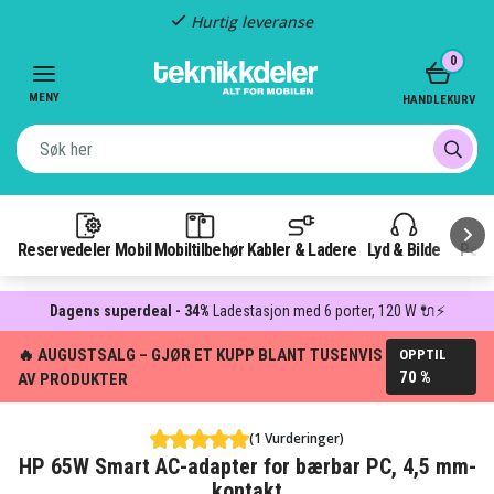
Fast frakt: 49 kr
Item
0
3
of
MENY
HANDLEKURV
3
Reservedeler Mobil
Mobiltilbehør
Kabler & Ladere
Lyd & Bilde
Pow
Dagens superdeal - 34%
Ladestasjon med 6 porter, 120 W 🔌⚡
🔥 AUGUSTSALG – GJØR ET KUPP BLANT TUSENVIS
OPPTIL
70 %
AV PRODUKTER
(1 Vurderinger)
HP 65W Smart AC-adapter for bærbar PC, 4,5 mm-
kontakt