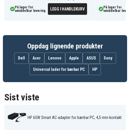
Gir sikker og enkel tilkobling uten å bytte
På lager for
På lager for
LEGG I HANDLEKURV
spenningsforsterkerkrav
umiddelbar levering
umiddelbar lever
Stillegående, pålitelig ytelse med
overstrømsbeskyttelse stille vifteløs kjøling sikrer
ingen forstyrrende bakgrunnsstøy
Plug Play-funksjonalitet gir rask oppsett av
Oppdag lignende produkter
ladefunksjoner
Dell
Acer
Lenovo
Apple
ASUS
Sony
Vær oppmerksom på at kun nettadapter og
integrert tilkoblingskabel er inkludert (ikke
Universal lader for bærbar PC
HP
strømkabelen). Ved kjøp av komplett lader kreves
en 3-leder nettkabel med C5-kontakt.
Spesifikasjoner:
Sist viste
Merke:
HP
Modell:
: 710412-001
Type:
Laptop-lader / AC-adapter
HP 65W Smart AC-adapter for bærbar PC, 4,5 mm-kontakt
Watt:
65W