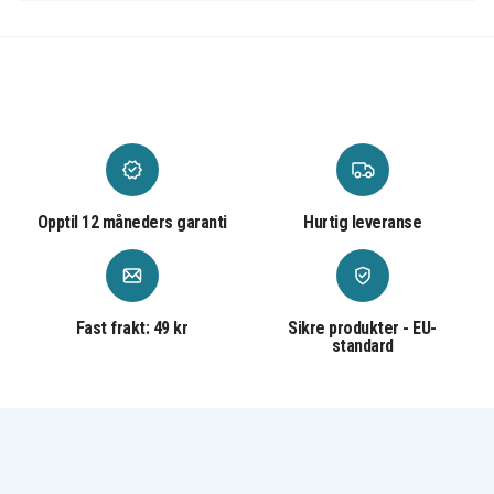
Spenning:
19,5V
Funksjonell ekvivalent del:
18A66AV, 1A2E9AV,
1K716AV, 1P5M6AV, 1T4J2AV, 2Q009AV, 2R884AV,
693667-800, 6DA31AV, 6H459AA, 70409, 8-409AV,
8-7039 714635-850, 714657-001, 7RX12AV,
854117-850, 859925-007, 8EM40AV, 8MQ79AV,
8PV68AV, 8PZ93AV, 8RA72AV, 8RN47AV, 8RY09AV,
8TP49AV, 8VK66AV, 8XX71AV, 913691-952,
913691-952, 913691-950, 913691-950, 008-001,
Opptil 12 måneders garanti
Hurtig leveranse
L25298-001, L32925-001, N16170-001, N31180-
001
Adaptern ersätter:
Fast frakt: 49 kr
Sikre produkter - EU-
standard
709985-002, 709985-004, 710412-001, 714149-001,
714149-002, 714149-003, 714159-001, 714657-001,
719309-001, 719309-003, 721092-001, 740015-001,
740015-002, 740015-003, 741727-001, 742313-002,
742436-001, 744499-001, 744892-001, 753559-001,
753559-002, 753559-003, A045R07DH, A065R00DL,