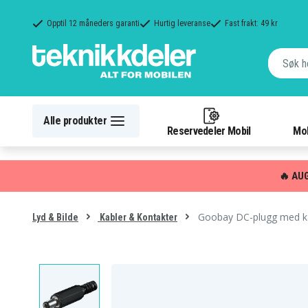
Opptil 12 måneders garanti
Hurtig leveranse
Fast frakt: 49 kr
Alle produkter
Reservedeler Mobil
Mob
🔥 AU
Goobay DC-plugg med ka
Lyd & Bilde
Kabler & Kontakter