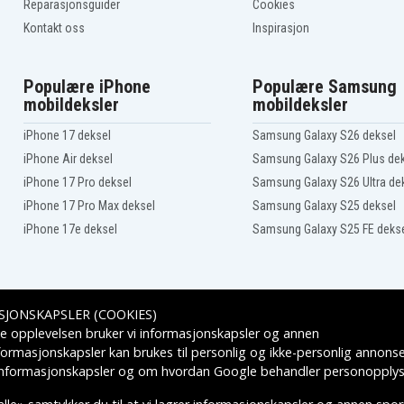
Reparasjonsguider
Cookies
Kontakt oss
Inspirasjon
Populære iPhone
Populære Samsung
mobildeksler
mobildeksler
iPhone 17 deksel
Samsung Galaxy S26 deksel
iPhone Air deksel
Samsung Galaxy S26 Plus de
iPhone 17 Pro deksel
Samsung Galaxy S26 Ultra de
iPhone 17 Pro Max deksel
Samsung Galaxy S25 deksel
iPhone 17e deksel
Samsung Galaxy S25 FE deks
SJONSKAPSLER (COOKIES)
Leveringsalternativer
e opplevelsen bruker vi informasjonskapsler og annen
formasjonskapsler kan brukes til personlig og ikke-personlig annons
 informasjonskapsler
og om hvordan
Google behandler personopplys