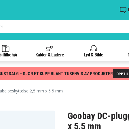
iltilbehør
Kabler & Ladere
Lyd & Bilde
GUSTSALG – GJØR ET KUPP BLANT TUSENVIS AV PRODUKTER
OPPTI
belbeskyttelse 2,5 mm x 5,5 mm
Goobay DC-plug
x 5,5 mm