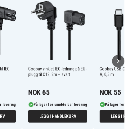
il IEC
Goobay vinklet IEC-ledning på EU-
Goobay USB-C til DC-k
plugg til C13, 2m – svart
A, 0,5 m
NOK 65
NOK 55
r levering
På lager for umiddelbar levering
På lager for umiddel
URV
LEGG I HANDLEKURV
LEGG I HANDLE