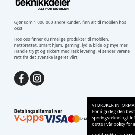
Gjør som 1 000 000 andre kunder, finn alt til mobilen hos
oss!
Hos oss finner du rimelige produkter til mobilen,
nettbrettet, smart hjem, gaming, lyd & bilde og mye mer.
Handle trygt og sikkert med rask levering, vi sender varene
rett fra det svenske lageret vårt.
VI BRUKER INFORMA
Betalingsalternativer
For å gi deg den best
sporingsteknologi. In
dette i vår
policy for