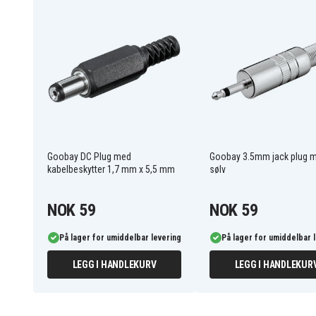
11116
Artikkelnr
4040849111167
EAN / GTIN
Øvrige kabler
Produkttype
Goobay
Varemerke
Goobay DC Plug med
Goobay 3.5mm jack plug 
kabelbeskytter 1,7 mm x 5,5 mm
sølv
NOK 59
NOK 59
På lager for umiddelbar levering
På lager for umiddelbar 
LEGG I HANDLEKURV
LEGG I HANDLEKUR