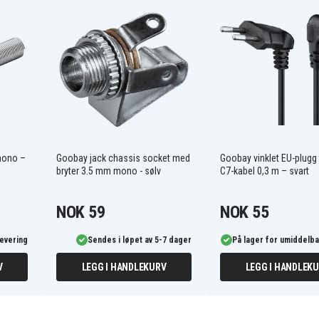
mono –
Goobay jack chassis socket med
Goobay vinklet EU-plugg t
bryter 3.5 mm mono - sølv
C7-kabel 0,3 m – svart
NOK 59
NOK 55
levering
Sendes i løpet av 5-7 dager
På lager for umiddelba
V
LEGG I HANDLEKURV
LEGG I HANDLEK