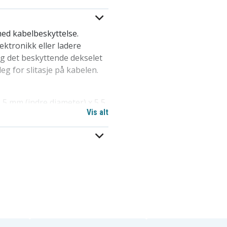
d kabelbeskyttelse.
lektronikk eller ladere
g det beskyttende dekselet
g for slitasje på kabelen.
5 mm (indre diameter) x 5,5
Vis alt
ntering, slitesterk design
liggjør sikker tilkobling
lbeskyttelse
k
v-entusiaster og
troniske dingser