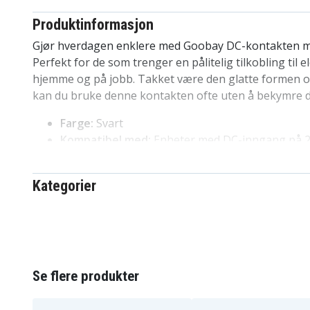
Produktinformasjon
Gjør hverdagen enklere med Goobay DC-kontakten me
Perfekt for de som trenger en pålitelig tilkobling til e
hjemme og på jobb. Takket være den glatte formen o
kan du bruke denne kontakten ofte uten å bekymre de
Farge:
Svart
Kompatibel med:
Enheter med DC-inngang på 2,
mm (ytre diameter)
Funksjoner:
Fleksibel kabelbeskyttelse, enkel mo
Kategorier
Tilleggsfunksjoner:
Forhindrer kabelbrudd og mu
Fordeler med Goobay DC-plugg med kabe
Beskytter og styrker kabelen din for lengre bru
Enkel å koble til – perfekt for både gjør-det-sel
Se flere produkter
profesjonelle
Passer til mange vanlige strømadaptere og elek
Sikrer stabil og sikker strømforsyning