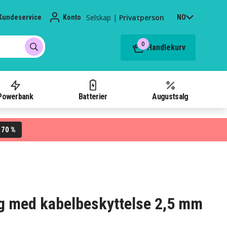
Selskap
|
Privatperson
Kundeservice
Konto
NO
0
Handlekurv
Powerbank
Batterier
Augustsalg
70 %
L
g med kabelbeskyttelse 2,5 mm