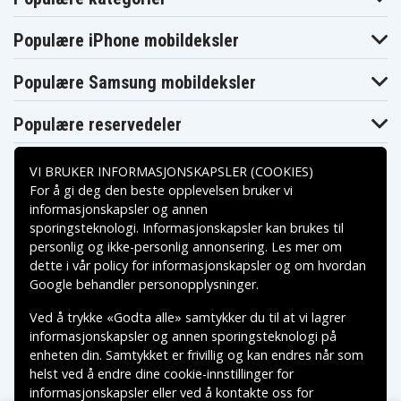
Motorola L404C
Motorola P8
Motorola S801
Motorola S802
Motorola S803
Motorola S804
Populære iPhone mobildeksler
Motorola T31
Motorola T3101
Motorola T3151
Philips SJB-
Philips SJB-
Philips SJB-2121
2121/17
2121/37
Populære Samsung mobildeksler
Philips
Philips
Philips SJB2121
SJB2121/17
SJB2121/37
Plantronics
Plantronics
Plantronics
Populære reservedeler
77049-01
7704901
Calisto Pro
Radio Shack 23-
Radio Shack 23-
Radio Shack
546
930
23546
VI BRUKER INFORMASJONSKAPSLER (COOKIES)
Radio Shack
Radio Shack 43-
Radio Shack
For å gi deg den beste opplevelsen bruker vi
23930
206
43206
Radio Shack
informasjonskapsler og annen
Rca 2-5210
Rca 2-5250
R6042
sporingsteknologi. Informasjonskapsler kan brukes til
Betalingsalternativer
Rca 2-5255
Rca 2-5423
Rca 2-5424
personlig og ikke-personlig annonsering. Les mer om
Rca 2-5425
Rca 2-7902
Rca 2-7909
dette i vår
policy for informasjonskapsler
og om hvordan
Rca 2-7911
Rca 25210
Rca 25250
Leveringsalternativer
Google behandler personopplysninger
.
Rca 25255
Rca 25423
Rca 25424
Rca 25425
Rca 27902
Rca 27909
Ved å trykke «Godta alle» samtykker du til at vi lagrer
Rca 27911
Rca 5-2734
Rca 5-2814
informasjonskapsler og annen sporingsteknologi på
Rca 5-2826
Rca 5-2840
Rca 5-6423
enheten din. Samtykket er frivillig og kan endres når som
Rca 52734
Rca 52814
Rca 52826
helst ved å endre dine cookie-innstillinger for
Rca 52840
Rca 56423
Rca H-5250
Rca H-5401
Rca H5250
Rca H5401
informasjonskapsler eller ved å kontakte oss for