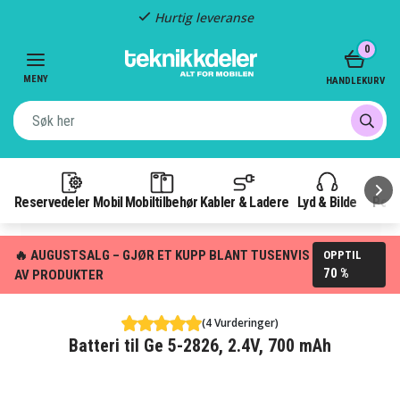
Hurtig leveranse
Item
0
2
of
MENY
HANDLEKURV
3
Reservedeler Mobil
Mobiltilbehør
Kabler & Ladere
Lyd & Bilde
Pow
🔥 AUGUSTSALG – GJØR ET KUPP BLANT TUSENVIS
OPPTIL
70 %
AV PRODUKTER
(4 Vurderinger)
Batteri til Ge 5-2826, 2.4V, 700 mAh