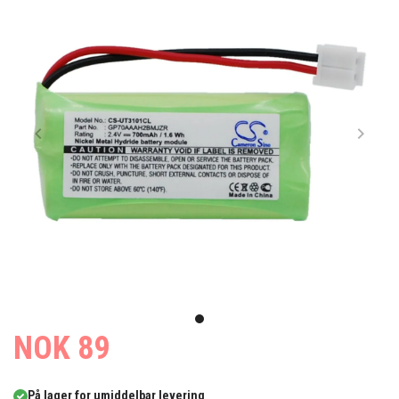
Item
1
item
NOK 89
of
0
1
På lager for umiddelbar levering