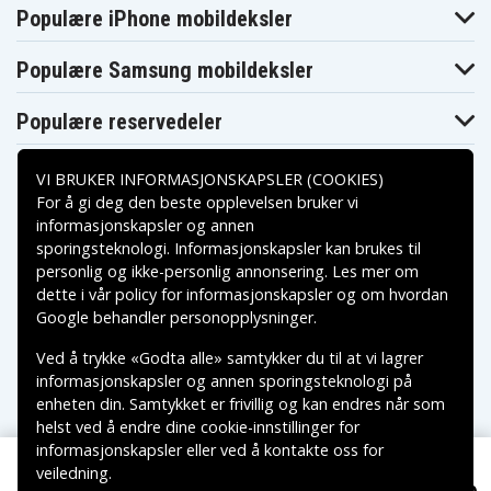
Populære iPhone mobildeksler
Populære Samsung mobildeksler
Populære reservedeler
VI BRUKER INFORMASJONSKAPSLER (COOKIES)
For å gi deg den beste opplevelsen bruker vi
informasjonskapsler og annen
sporingsteknologi. Informasjonskapsler kan brukes til
Betalingsalternativer
personlig og ikke-personlig annonsering. Les mer om
dette i vår
policy for informasjonskapsler
og om hvordan
Leveringsalternativer
Google behandler personopplysninger
.
Ved å trykke «Godta alle» samtykker du til at vi lagrer
informasjonskapsler og annen sporingsteknologi på
enheten din. Samtykket er frivillig og kan endres når som
helst ved å endre dine cookie-innstillinger for
informasjonskapsler eller ved å kontakte oss for
veiledning.
Copyright © 2026, Spares Nordic AB