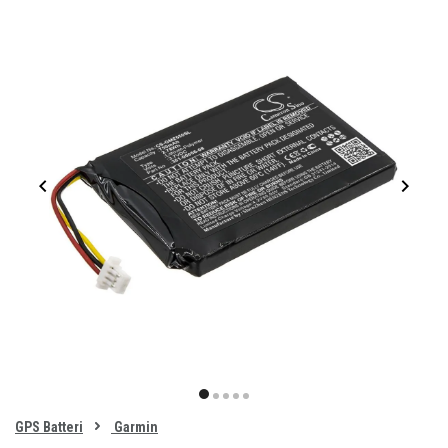
Item
1
item
item
item
item
item
of
0
GPS Batteri
Garmin
1
2
3
4
5