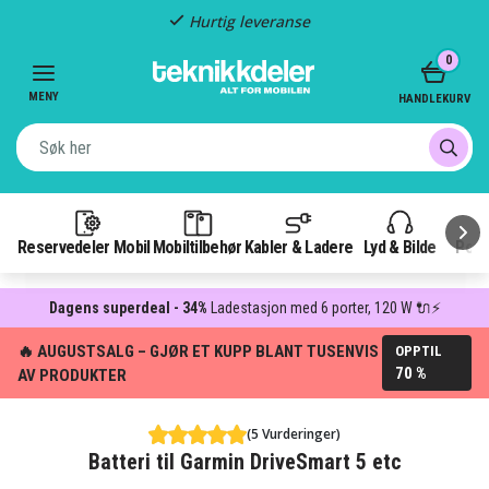
Hurtig leveranse
Item
0
2
of
MENY
HANDLEKURV
3
Reservedeler Mobil
Mobiltilbehør
Kabler & Ladere
Lyd & Bilde
Pow
Dagens superdeal - 34%
Ladestasjon med 6 porter, 120 W 🔌⚡
🔥 AUGUSTSALG – GJØR ET KUPP BLANT TUSENVIS
OPPTIL
70 %
AV PRODUKTER
(5 Vurderinger)
Batteri til Garmin DriveSmart 5 etc