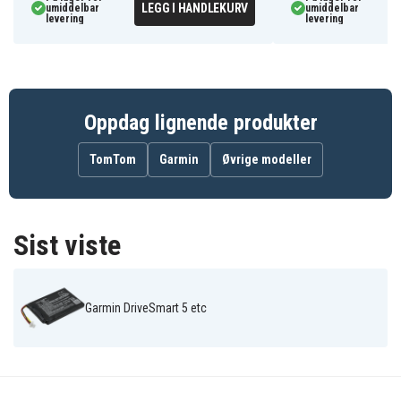
LEGG I HANDLEKURV
umiddelbar
umiddelbar
Garmin
levering
Garmin
Garmin
levering
DriveSmart
DriveSmart 5
DriveSmart 55
60LM
Garmin
Garmin
Garmin
DriveSmart
DriveSmart 61
DriveSmart 65
60LMT
Oppdag lignende produkter
TomTom
Garmin
Øvrige modeller
Sist viste
Garmin DriveSmart 5 etc