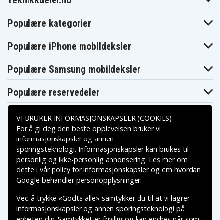
Teknikkdeler.no
Populære kategorier
Populære iPhone mobildeksler
Populære Samsung mobildeksler
Populære reservedeler
VI BRUKER INFORMASJONSKAPSLER (COOKIES)
For å gi deg den beste opplevelsen bruker vi
informasjonskapsler og annen
sporingsteknologi. Informasjonskapsler kan brukes til
Betalingsalternativer
personlig og ikke-personlig annonsering. Les mer om
dette i vår
policy for informasjonskapsler
og om hvordan
Leveringsalternativer
Google behandler personopplysninger
.
Ved å trykke «Godta alle» samtykker du til at vi lagrer
informasjonskapsler og annen sporingsteknologi på
enheten din. Samtykket er frivillig og kan endres når som