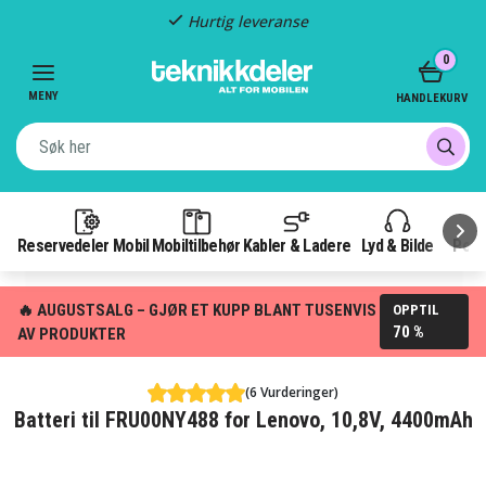
Hurtig leveranse
Item
0
2
of
MENY
HANDLEKURV
3
Reservedeler Mobil
Mobiltilbehør
Kabler & Ladere
Lyd & Bilde
Pow
🔥 AUGUSTSALG – GJØR ET KUPP BLANT TUSENVIS
OPPTIL
70 %
AV PRODUKTER
(6 Vurderinger)
Batteri til FRU00NY488 for Lenovo, 10,8V, 4400mAh