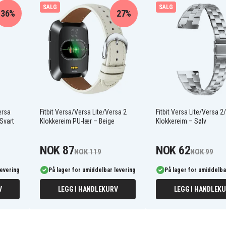
SALG
SALG
36%
27%
ersa
Fitbit Versa/Versa Lite/Versa 2
Fitbit Versa Lite/Versa 2
 Svart
Klokkereim PU-lær – Beige
Klokkereim – Sølv
NOK 87
NOK 62
NOK 119
NOK 99
levering
På lager for umiddelbar levering
På lager for umiddelba
V
LEGG I HANDLEKURV
LEGG I HANDLEK