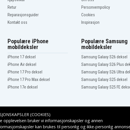
Retur
Personvernpolicy
Reparasjonsguider
Cookies
Kontakt oss
Inspirasjon
Populære iPhone
Populære Samsung
mobildeksler
mobildeksler
iPhone 17 deksel
Samsung Galaxy S26 deksel
iPhone Air deksel
Samsung Galaxy S26 Plus de
iPhone 17 Pro deksel
Samsung Galaxy S26 Ultra de
iPhone 17 Pro Max deksel
Samsung Galaxy S25 deksel
iPhone 17e deksel
Samsung Galaxy S25 FE deks
SJONSKAPSLER (COOKIES)
Leveringsalternativer
e opplevelsen bruker vi informasjonskapsler og annen
formasjonskapsler kan brukes til personlig og ikke-personlig annons