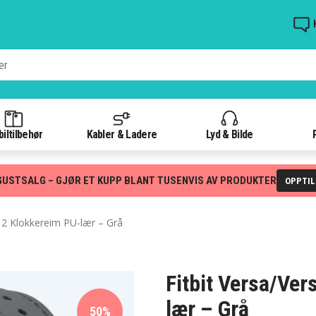
iltilbehør
Kabler & Ladere
Lyd & Bilde
GUSTSALG – GJØR ET KUPP BLANT TUSENVIS AV PRODUKTER
OPPTI
a 2 Klokkereim PU-lær – Grå
Fitbit Versa/Ver
lær – Grå
50%