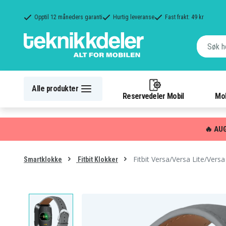
Opptil 12 måneders garanti
Hurtig leveranse
Fast frakt: 49 kr
Alle produkter
Reservedeler Mobil
Mob
🔥 AU
Fitbit Versa/Versa Lite/Vers
Smartklokke
Fitbit Klokker