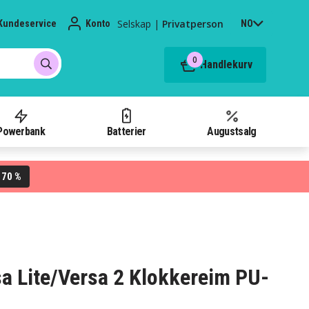
Selskap
|
Privatperson
Kundeservice
Konto
NO
0
Handlekurv
Powerbank
Batterier
Augustsalg
70 %
L
sa Lite/Versa 2 Klokkereim PU-