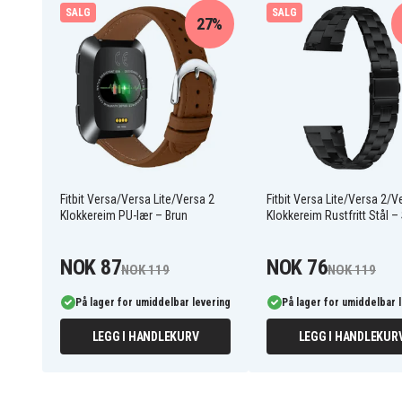
SALG
SALG
27%
6806016139B
Artikkelnr
Armband
Produkttype
Fitbit
Varemerke
Grå
Farge
Konstläder
Materiale
Fitbit Versa/Versa Lite/Versa 2
Fitbit Versa Lite/Versa 2/V
Klokkereim PU-lær – Brun
Klokkereim Rustfritt Stål –
NOK 87
NOK 76
NOK 119
NOK 119
På lager for umiddelbar levering
På lager for umiddelbar 
LEGG I HANDLEKURV
LEGG I HANDLEKUR