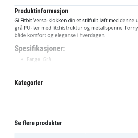
Produktinformasjon
Gi Fitbit Versa-klokken din et stilfullt løft med denne
grå PU-lær med litchistruktur og metallspenne. Forny
både komfort og eleganse i hverdagen.
Spesifikasjoner:
Farge:
Grå
Materiale:
PU-lær
Funksjoner:
Litchistruktur, metallspenne, juster
Kompatibel med:
Fitbit Versa / Versa Lite / Vers
Kategorier
Bredde:
Passer håndledd på 16,5 cm – 21,5 cm
Fordeler med Fitbit Versa/Versa Lite/Ver
Lett å bytte for en ny look
Behagelig PU-lær for hele dagen
Se flere produkter
Sikker lås med robust metallspenne
Justerbar lengde gir perfekt passform til de fle