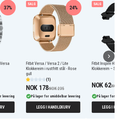
SALG
SALG
37%
24%
/Versa
Fitbit Versa / Versa 2 / Lite
Fitbit Inspire HR/Inspir
Klokkereim i rustfritt stål - Rose
Klokkereim – Svart
gull
(1)
NOK 62
NOK 99
NOK 178
NOK 235
r levering
På lager for umiddelbar levering
På lager for umiddel
URV
LEGG I HANDLEKURV
LEGG I HANDLE