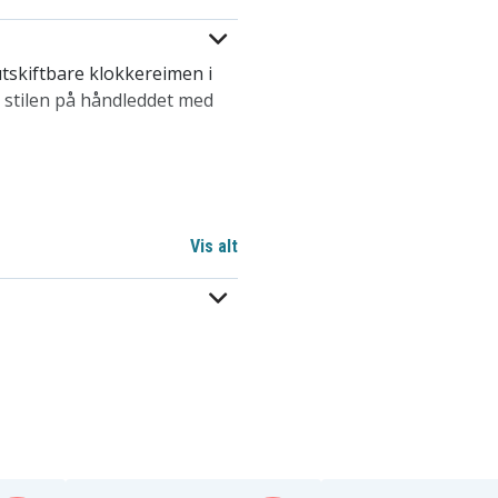
 utskiftbare klokkereimen i
 stilen på håndleddet med
Vis alt
bar tilpasning
a 2
sa 2 Klokkereim – Grå
ste håndledd