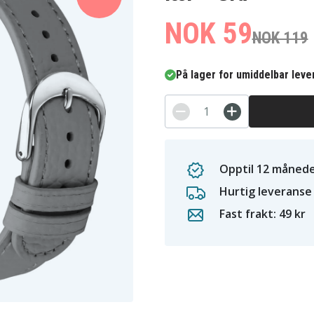
NOK 59
NOK 119
På lager for umiddelbar leve
Opptil 12 månede
Hurtig leveranse
Fast frakt: 49 kr