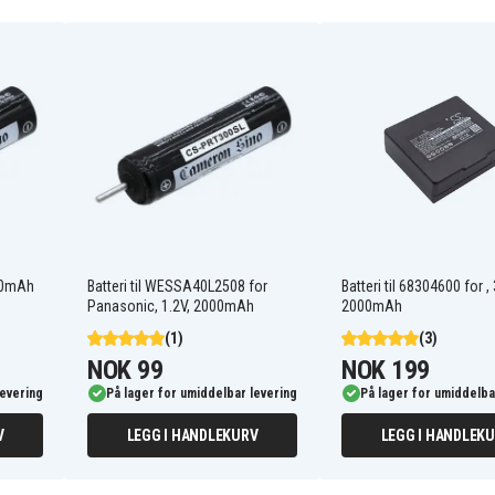
WER221L2506
WES365L2509
WESSL41L2508
ER GC 50
ER-2201
ER-5209
ER-GB40
ER-GB80
ER-GC70
ER217
000mAh
Batteri til WESSA40L2508 for
Batteri til 68304600 for , 
ER221E2
Panasonic, 1.2V, 2000mAh
2000mAh
ERGC 50
(1)
(3)
ERGC70
ES-7035
NOK 99
NOK 199
ES-7038
levering
På lager for umiddelbar levering
På lager for umiddelba
ES-7101
ES-7109
V
LEGG I HANDLEKURV
LEGG I HANDLEK
ES-721
ES-725
ES-744