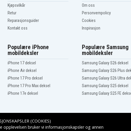
Kjøpsvilkår
Om oss
Retur
Personvernpolicy
Reparasjonsguider
Cookies
Kontakt oss
Inspirasjon
Populære iPhone
Populære Samsung
mobildeksler
mobildeksler
iPhone 17 deksel
Samsung Galaxy S26 deksel
iPhone Air deksel
Samsung Galaxy S26 Plus de
iPhone 17 Pro deksel
Samsung Galaxy S26 Ultra de
iPhone 17 Pro Max deksel
Samsung Galaxy S25 deksel
iPhone 17e deksel
Samsung Galaxy S25 FE deks
SJONSKAPSLER (COOKIES)
Leveringsalternativer
e opplevelsen bruker vi informasjonskapsler og annen