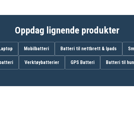
ES-RL21
ES-RT33
ES-RT53
ES-SA40
ES2207P
Oppdag lignende produkter
ES3042
ES366
ES4027
 Laptop
Mobilbatteri
Batteri til nettbrett & Ipads
Sm
ES4035
ES7006
ES7016
atteri
Verktøybatterier
GPS Batteri
Batteri til hu
ES7036
ES7101
ES727
EW-1211
EW1311
W835