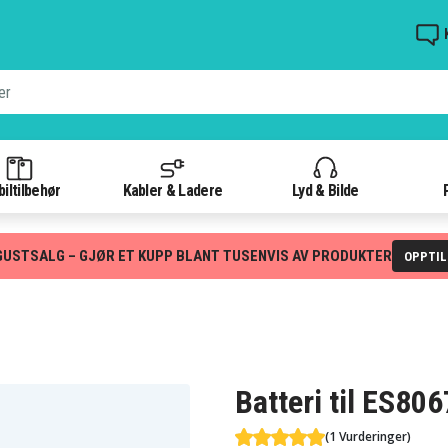
iltilbehør
Kabler & Ladere
Lyd & Bilde
GUSTSALG – GJØR ET KUPP BLANT TUSENVIS AV PRODUKTER
OPPTI
Batteri til ES80
(1 Vurderinger)