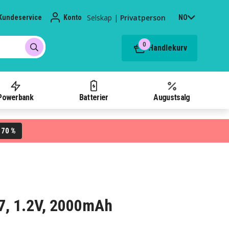
Selskap
|
Privatperson
Kundeservice
Konto
NO
0
Handlekurv
Powerbank
Batterier
Augustsalg
70 %
L
67, 1.2V, 2000mAh