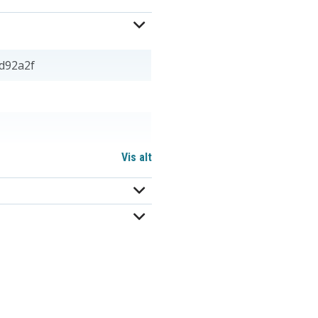
d92a2f
Vis alt
mm