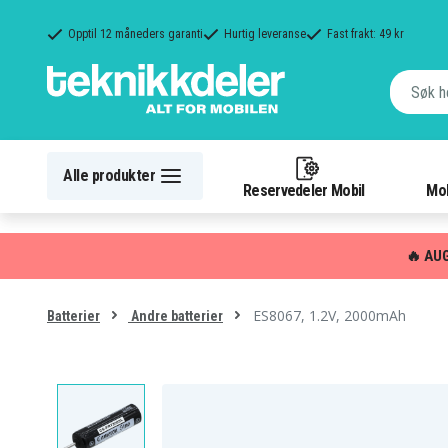
Opptil 12 måneders garanti
Hurtig leveranse
Fast frakt: 49 kr
Alle produkter
Reservedeler Mobil
Mob
🔥 AU
ES8067, 1.2V, 2000mAh
Batterier
Andre batterier