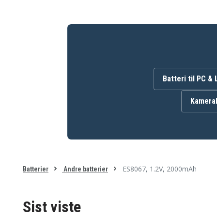
ES-EU10
ES-EU20
ES-RT17
ES-RT31
ES-RT40
ES-RT51
ES-RT81
ES-RW30
ES-SL41
ES-SV41
ES3040
ES3041
ES3050
ES365
ES4001
ES4025
Batteri til PC &
ES4029
ES4033
ES4105
ES6003
ES7013
ES7015
Kamerab
ES7017
ES7018
ES7038
ES7047
ES7102
ES7109
ES8017
ES8067
EW1211
EW1211w
EWDJ40
W805
W845
ES8067, 1.2V, 2000mAh
Batterier
Andre batterier
Sist viste