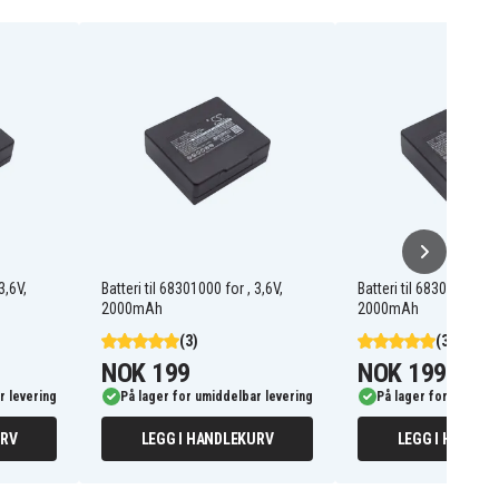
3,6V,
Batteri til 68301000 for , 3,6V,
Batteri til 68304605 for
2000mAh
2000mAh
(3)
(3)
NOK 199
NOK 199
r levering
På lager for umiddelbar levering
På lager for umiddel
URV
LEGG I HANDLEKURV
LEGG I HANDLE