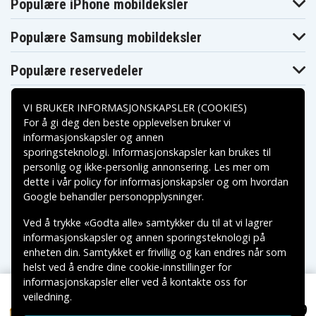
Populære iPhone mobildeksler
DW053K-2
DW053K2H
DW054K-2
DW055K-2
DW056
DW056K-2
DW056KS
DW056N
DW057K
Populære Samsung mobildeksler
DW057K-2
DW057N
DW059
DW904 Flash
DW059B
DW902
Populære reservedeler
Light
DW906
DW9062
DW9071
DW907K-2
DW907K2H
DW907Z
VI BRUKER INFORMASJONSKAPSLER (COOKIES)
DW908 Flash
DW908
DW9091
Light
Flashlight
For å gi deg den beste opplevelsen bruker vi
DW915 Flash
informasjonskapsler og annen
DW9095
DW912
Light
sporingsteknologi. Informasjonskapsler kan brukes til
Betalingsalternativer
DW917 Flash
DW919 Flash
DW918
personlig og ikke-personlig annonsering. Les mer om
Light
Light
DW919
dette i vår
policy for informasjonskapsler
og om hvordan
DW920K
DW920K-2
Flashlight
Leveringsalternativer
Google behandler personopplysninger
.
DW920K2
DW924K-B2
DW924K-B3
DW924K2AR
DW924K2B2
DW924K2B3
Ved å trykke «Godta alle» samtykker du til at vi lagrer
DW924K2BR
DW925K
DW925K-2
informasjonskapsler og annen sporingsteknologi på
DW925K2
DW926
DW926K
enheten din. Samtykket er frivillig og kan endres når som
DW926K-2
DW926K-A9
DW927K
helst ved å endre dine cookie-innstillinger for
DW927K-2
DW927K2
DW927KV-2
informasjonskapsler eller ved å kontakte oss for
DW928K
DW930
DW930K
veiledning.
DW931K
DW932
DW933
Copyright © 2026, Spares Nordic AB
NOK 419
DW933K
DW934
DW934K-2
DW953
VAREMERKER SOM NEVNES PÅ DENNE WEB TILHØRER