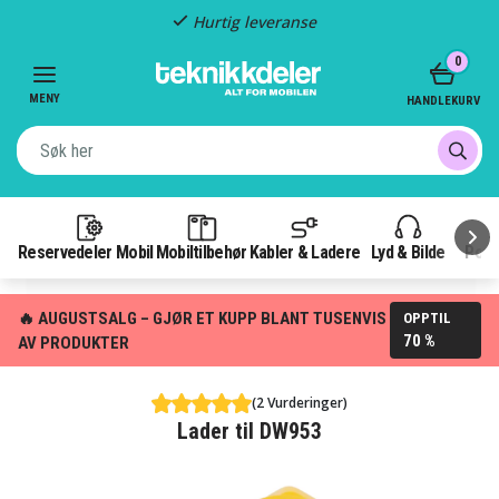
Hurtig leveranse
Item
0
2
of
MENY
HANDLEKURV
3
Reservedeler Mobil
Mobiltilbehør
Kabler & Ladere
Lyd & Bilde
Pow
🔥 AUGUSTSALG – GJØR ET KUPP BLANT TUSENVIS
OPPTIL
70 %
AV PRODUKTER
(2 Vurderinger)
Lader til DW953