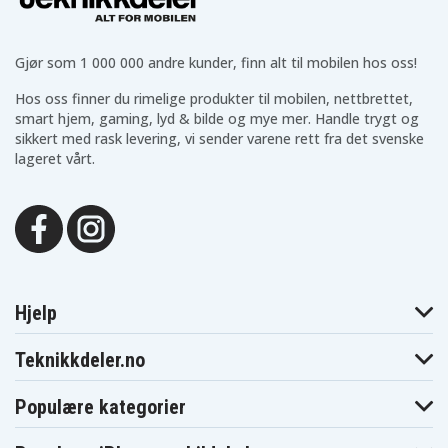
DC830KB
DC835KB
DC840KA
DC841KA
DC845KA
DC855KA
DC9062
DC9096
DC926KA
DC926VA
DC930KA
DC935KA
Gjør som 1 000 000 andre kunder, finn alt til mobilen hos oss!
DC935KB
DC936KA
DC940KA
DC945KB
DC980KA
DC980KB
Hos oss finner du rimelige produkter til mobilen, nettbrettet,
DC981KA
DC981KB
DC983KA
smart hjem, gaming, lyd & bilde og mye mer. Handle trygt og
DC983SA
DC984KA
DC984KB
sikkert med rask levering, vi sender varene rett fra det svenske
DC984VA
DC985KA
DC985VA
lageret vårt.
DC987
DC987KA
DC987KB
DC989KA
DC989VA
DC998KB
DCD690KL
DCD760B
DCD775B
DCD910KX
DCD920B2
DCD925
DCD925B2
DCD940B2
DCD940KX
DCD945B2
DCD950B
DCD950KX
DCD950VX
DCD959KX
DCD959VX
DCD970KL
DCD980L2
DCD985L2
Hjelp
DCDK12
DCF059KL
DCF826KL
DCG411KL
DE9036
DE9061
Teknikkdeler.no
DE9071
DE9092
DE9094
DE9095
DE9096
DE9503
DW050
DW050K
DW051K
Populære kategorier
DW051K-2
DW052K
DW052K-2
DW052K2H
DW052Z
DW053K