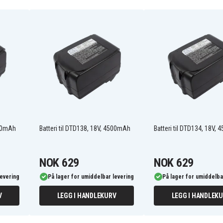
194204-5
194309-1
197422-4
BL1820
BL1835
BL1845
BL1860
BL1890B
JT6226
LXT400
500mAh
Batteri til DTD138, 18V, 4500mAh
Batteri til DTD134, 18V,
XRU02Z
NOK 629
NOK 629
levering
På lager for umiddelbar levering
På lager for umiddelba
BBO180Z
BCF201Z
V
LEGG I HANDLEKURV
LEGG I HANDLEK
BCL142
BCL180F