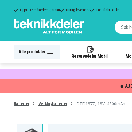
Opptil 12 måneders garanti
Hurtig leveranse
Fast frakt: 49 kr
Alle produkter
Reservedeler Mobil
Mob
🔥 AU
DTD137Z, 18V, 4500mAh
Batterier
Verktøybatterier