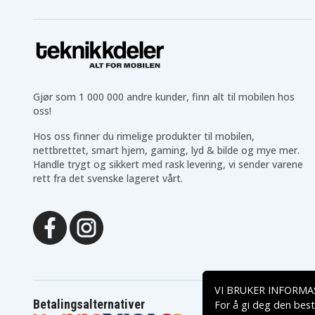
BHP458
BHR162
BHR162SFE
BHR162Z
BHR202F
BHR202RFE
BHR202RFWX
BHR202Z
BHR240Z
BHR241
BHR241RFE
BHR241Z
BHR242RFEV
BHR242Z
Gjør som 1 000 000 andre kunder, finn alt til mobilen hos
BHR243RFEV
BHR243Z
oss!
BHS630Z
BJN161
BJR141Z
BJR181
Hos oss finner du rimelige produkter til mobilen,
BJR181RF
BJR181RFE
nettbrettet, smart hjem, gaming, lyd & bilde og mye mer.
BJR181X1
BJR181Z
Handle trygt og sikkert med rask levering, vi sender varene
BJR182F
BJR182X
rett fra det svenske lageret vårt.
BJS101RFE
BJS130
BJS130RFE
BJS130Z
BJS161F
BJS161RFE
BJV140
BJV140RF
BJV140Z
BJV180
BJV180RF
BJV180RFE
BKP180
BKP180RF
BKP180Z
BL1815
VI BRUKER INFORMA
BLS713RFE
BML145
Betalingsalternativer
For å gi deg den best
BML185
BML185 FlashLight