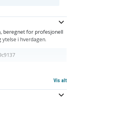
a, beregnet for profesjonell
ig ytelse i hverdagen.
9c9137
Vis alt
 mm