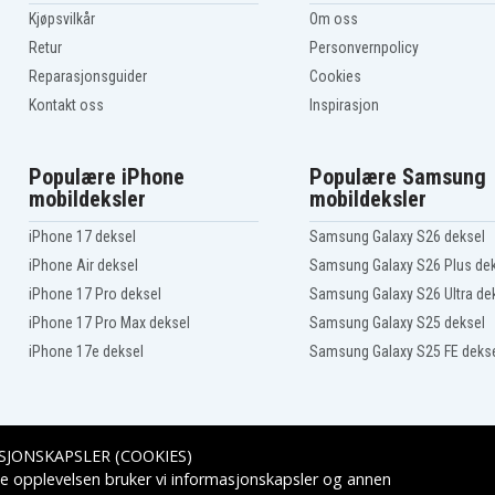
BHR162RFE
Kjøpsvilkår
Om oss
BHR202
Retur
Personvernpolicy
BHR202RFE3
Reparasjonsguider
Cookies
BHR240
BHR241F
Kontakt oss
Inspirasjon
BHR242RFE
BHR243RFE
BHS630RFE
Populære iPhone
Populære Samsung
BJR141
mobildeksler
mobildeksler
BJR181F
BJR181X
iPhone 17 deksel
Samsung Galaxy S26 deksel
BJR182
iPhone Air deksel
Samsung Galaxy S26 Plus de
BJR182Z
BJS130F
iPhone 17 Pro deksel
Samsung Galaxy S26 Ultra de
BJS161
iPhone 17 Pro Max deksel
Samsung Galaxy S25 deksel
BJS161Z
iPhone 17e deksel
Samsung Galaxy S25 FE deks
BJV140RFE
BJV180F
BJV180Z
BKP180RFE
BLC182Z
SJONSKAPSLER (COOKIES)
BML184
Leveringsalternativer
e opplevelsen bruker vi informasjonskapsler og annen
BML185W