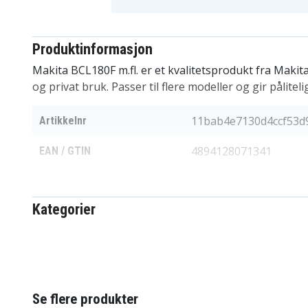
Produktinformasjon
Makita BCL180F m.fl. er et kvalitetsprodukt fra Makit
og privat bruk. Passer til flere modeller og gir pålitel
11bab4e7130d4ccf53d
Artikkelnr
4894128071341
EAN / GTIN
18 V
Spenning
Kategorier
Li-ion
Batteri type
Makita
Passer til merke
115.60 x 74.00 x 85.50
Mål
Se flere produkter
4500 mAh
Kapasitet