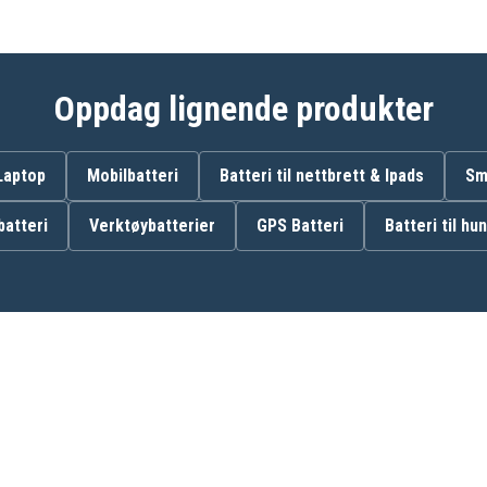
BCL180ZW
BCS550
BCS550Z
BDA340Z
BDA341Z
Oppdag lignende produkter
BDA350RFE
BDA351RFE
BDF343446RFJ
BDF343RHEX5
 Laptop
Mobilbatteri
Batteri til nettbrett & Ipads
Sm
BDF440SFE
BDF441RFE
atteri
Verktøybatterier
GPS Batteri
Batteri til hu
BDF442
BDF444Z
BDF448
BDF451
BDF452
BDF452SHE
BDF453SHE
BDF454RFE
BDF456Z
BFL301RZ
BFR440RFE
BFR540RFE
BFR550F