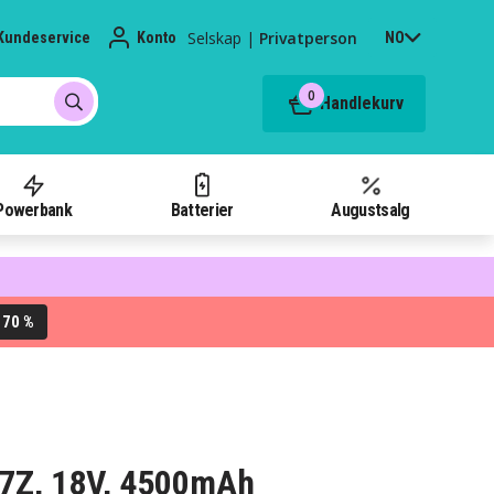
Selskap
|
Privatperson
Kundeservice
Konto
NO
0
Handlekurv
Powerbank
Batterier
Augustsalg
70 %
L
137Z, 18V, 4500mAh