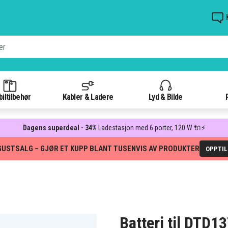
iltilbehør
Kabler & Ladere
Lyd & Bilde
Dagens superdeal - 34%
Ladestasjon med 6 porter, 120 W 🔌⚡
GUSTSALG – GJØR ET KUPP BLANT TUSENVIS AV PRODUKTER
OPPTI
Batteri til DTD