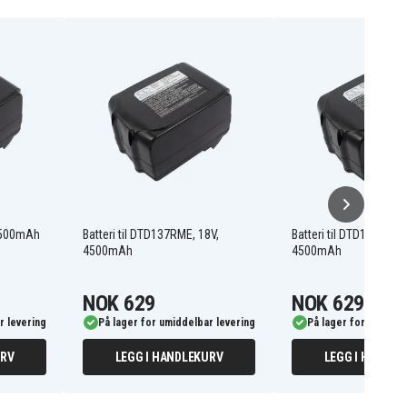
 4500mAh
Batteri til DTD137RME, 18V,
Batteri til DTD134RME,
4500mAh
4500mAh
NOK 629
NOK 629
r levering
På lager for umiddelbar levering
På lager for umiddel
URV
LEGG I HANDLEKURV
LEGG I HANDLE