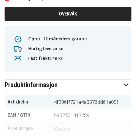
OVERVÅK
Opptil 12 måneders garanti
Hurtig leveranse
Fast frakt: 49 kr
Produktinformasjon
4f906ff721a4a0376dd61a05f
Artikkelnr
5902701417789-1
EAN / GTIN
Batteri
Produkttype