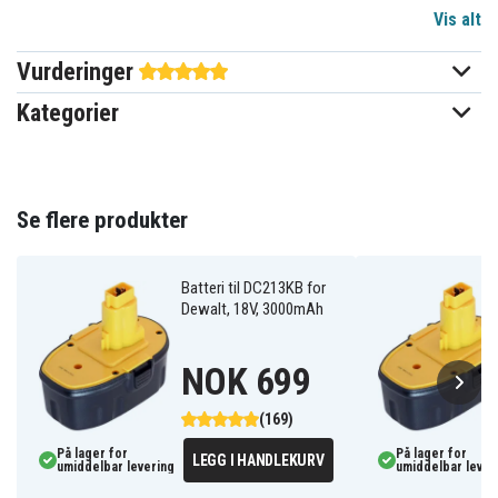
Vis alt
18 V
Spenning
Vurderinger
Ni-MH
Batteri type
Kategorier
Dewalt
Passer til merke
3000 mAh
Kapasitet
Se flere produkter
Batteriet erstatter:
152250-27
397745-01
DC9071
Batteri til DC213KB for
DC9096
DC9099
DE9037
Dewalt, 18V, 3000mAh
DE9039
DE9071
DE9074
DE9075
DE9095
DE9096
DE9501
DE9503
DW9071
NOK 699
DW9072
DW9095
DW9096
DW9098
(169)
På lager for
På lager for
LEGG I HANDLEKURV
umiddelbar levering
umiddelbar lever
Batteriet er kompatibelt med følgende produkter: