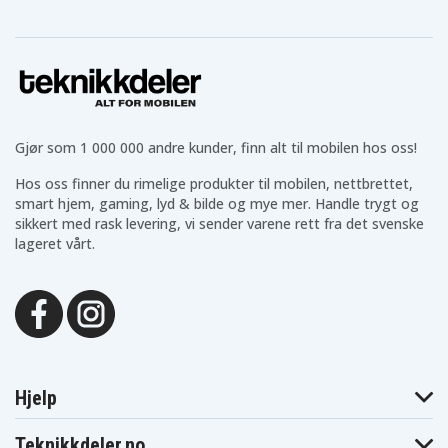
DeWalt
DeWalt
DeWalt
DC989KA
DC989VA
DC998KB
DeWalt
DeWalt
DeWalt
DCD690KL
DCD760B
DCD775B
DeWalt
DeWalt
DeWalt DCD925
DCD920B2
DCD925B2
DeWalt
DeWalt
DeWalt
DCD940KX
DCD950B
DCD950KX
DeWalt
DeWalt
DeWalt
Gjør som 1 000 000 andre kunder, finn alt til mobilen hos oss!
DCD950VX
DCD959KX
DCD959VX
DeWalt
DeWalt
DeWalt
DCD970KL
DCD980L2
DCD985L2
Hos oss finner du rimelige produkter til mobilen, nettbrettet,
DeWalt
DeWalt
DeWalt
smart hjem, gaming, lyd & bilde og mye mer. Handle trygt og
DCF059KL
DCF826KL
DCG411KL
sikkert med rask levering, vi sender varene rett fra det svenske
DeWalt
DeWalt
DeWalt DW056
lageret vårt.
DW056K-2
DW056KS
DeWalt
DeWalt DW056N
DeWalt DW057K
DW057K-2
DeWalt DW057N
DeWalt DW059
DeWalt DW059B
DeWalt DW908
DeWalt DW908
DeWalt DW919
Flash Light
Flashlight)
Flash Light
DeWalt DW919
DeWalt DW93
DeWalt DW932
Flashlight
DeWalt DW933
DeWalt DW933K
DeWalt DW934
Hjelp
DeWalt
DeWalt
DeWalt
DW934K-2
DW934K2
DW934K2H
DeWalt DW936
Teknikkdeler.no