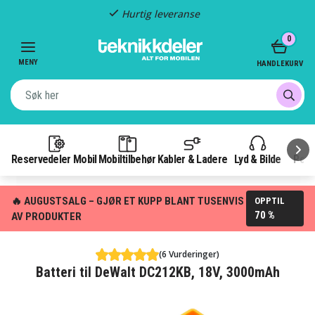
Hurtig leveranse
Item
0
2
of
MENY
HANDLEKURV
3
Reservedeler Mobil
Mobiltilbehør
Kabler & Ladere
Lyd & Bilde
Pow
🔥 AUGUSTSALG – GJØR ET KUPP BLANT TUSENVIS
OPPTIL
70 %
AV PRODUKTER
(6 Vurderinger)
Batteri til DeWalt DC212KB, 18V, 3000mAh