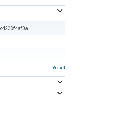
c4220f4af3a
Vis alt
x 19,58 mm