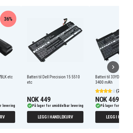
36%
67BLK etc
Batteri til Dell Precision 15 5510
Batteri til 33YDH for Del
etc
3400 mAh
(2)
NOK 449
NOK 469
r levering
På lager for umiddelbar levering
På lager for umiddel
URV
LEGG I HANDLEKURV
LEGG I HANDLE