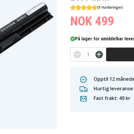
(9 Vurderinger)
NOK 499
På lager for umiddelbar leve
Opptil 12 månede
Hurtig leveranse
Fast frakt: 49 kr