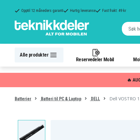
Opptil 12 måneders garanti
Hurtig leveranse
Fast frakt: 49 kr
Alle produkter
Reservedeler Mobil
Mob
🔥 AU
Dell VOSTRO 1
Batterier
Batteri til PC & Laptop
DELL