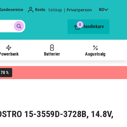
Selskap
|
Privatperson
Kundeservice
Konto
NO
0
Handlekurv
Powerbank
Batterier
Augustsalg
70 %
L
 VOSTRO 15-3559D-3728B, 14.8V,