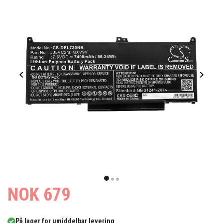
Item
1
item
item
item
NOK 679
of
0
1
2
3
På lager for umiddelbar levering