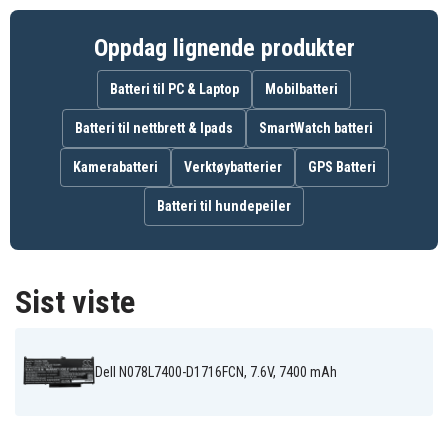
Dell N004L5300-
Dell N004L7400-
Dell N014L5300-
D1506CN
D1506CN
D1706FCN
Dell N049L7400-
Dell N078L7400-
Oppdag lignende produkter
D1536FCN
D1716FCN
Batteri til PC & Laptop
Mobilbatteri
Batteri til nettbrett & Ipads
SmartWatch batteri
Kamerabatteri
Verktøybatterier
GPS Batteri
Batteri til hundepeiler
Sist viste
Dell N078L7400-D1716FCN, 7.6V, 7400 mAh