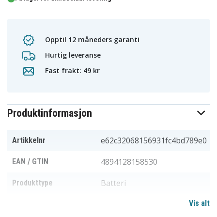
Opptil 12 måneders garanti
Hurtig leveranse
Fast frakt: 49 kr
Produktinformasjon
e62c32068156931fc4bd789e0
Artikkelnr
4894128158530
EAN / GTIN
Batteri
Produkttype
Vis alt
7,6 V
Spenning