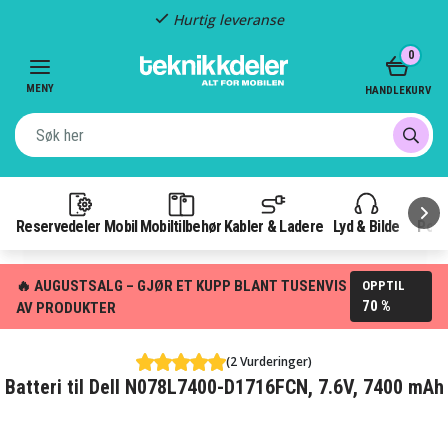
Hurtig leveranse
Item
0
2
of
MENY
HANDLEKURV
3
Reservedeler Mobil
Mobiltilbehør
Kabler & Ladere
Lyd & Bilde
Pow
🔥 AUGUSTSALG – GJØR ET KUPP BLANT TUSENVIS
OPPTIL
70 %
AV PRODUKTER
(2 Vurderinger)
Batteri til Dell N078L7400-D1716FCN, 7.6V, 7400 mAh