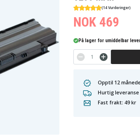
(14 Vurderinger)
NOK 469
På lager for umiddelbar leve
Opptil 12 månede
Hurtig leveranse
Fast frakt: 49 kr