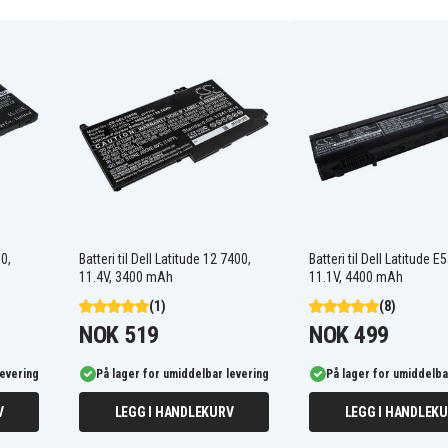
06P6PN
0J4XDH
312-0233
312-0240
312-1198
312-1202
312-1206
3UR18650A-2-DLL-39
451-11948
5XF44
8NH55
9T48V
50,
Batteri til Dell Latitude 12 7400,
Batteri til Dell Latitude E
GK2X6
11.4V, 3400 mAh
11.1V, 4400 mAh
J4XDH
(1)
(8)
P07F001
P08E
NOK 519
NOK 499
P10S
P11G001
levering
På lager for umiddelbar levering
På lager for umiddelba
Dell Inspiron 13R (3010-
P14E
D330)
P16F001
V
LEGG I HANDLEKURV
LEGG I HANDLEK
Dell Inspiron 13R (3010-
P18E
D381)
P20G