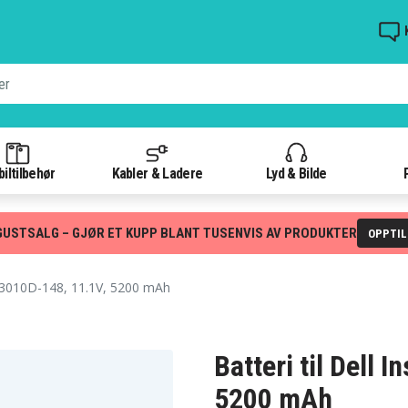
iltilbehør
Kabler & Ladere
Lyd & Bilde
GUSTSALG – GJØR ET KUPP BLANT TUSENVIS AV PRODUKTER
OPPTI
N3010D-148, 11.1V, 5200 mAh
Batteri til Dell 
5200 mAh