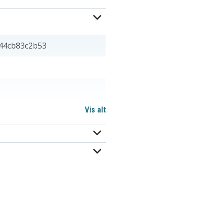
44cb83c2b53
Vis alt
3,3 mm