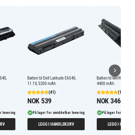
5540,
Batteri til Dell Latitude E6540,
Batteri til MR90Y for De
11.1V, 5200 mAh
4400 mAh
(41)
(12)
NOK 539
NOK 346
NOK 53
r levering
På lager for umiddelbar levering
På lager for umiddel
URV
LEGG I HANDLEKURV
LEGG I HANDLE