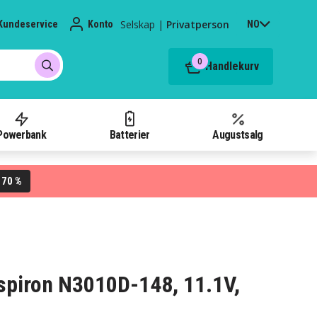
Selskap
|
Privatperson
Kundeservice
Konto
NO
0
Handlekurv
Powerbank
Batterier
Augustsalg
70 %
L
Inspiron N3010D-148, 11.1V,