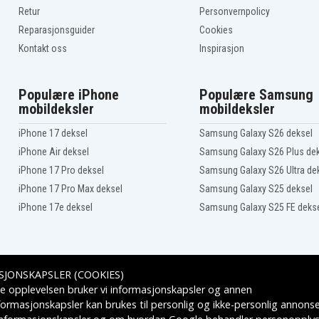
Dell Inspiron 14R-
0R
N40140D
Retur
Personvernpolicy
0
Dell Inspiron 14R-T510
Reparasjonsguider
Cookies
Dell Inspiron 15-M5020
Kontakt oss
Inspirasjon
Dell Inspiron 15-N5030
Dell Inspiron 15R (5010-
D330)
Dell Inspiron 15R (5010-
Populære iPhone
Populære Samsung
D430)
mobildeksler
mobildeksler
Dell Inspiron 15R (5010-
D481)
iPhone 17 deksel
Samsung Galaxy S26 deksel
Dell Inspiron 15R
(Ins15RD-488)
iPhone Air deksel
Samsung Galaxy S26 Plus de
Dell Inspiron 15R 5010-
D370HK
iPhone 17 Pro deksel
Samsung Galaxy S26 Ultra de
Dell Inspiron 15R 5010-
iPhone 17 Pro Max deksel
Samsung Galaxy S25 deksel
D460HK
Dell Inspiron 15R 5010-
iPhone 17e deksel
Samsung Galaxy S25 FE deks
D520
Dell Inspiron 15R N5010
0D-
Dell Inspiron 15R N5010D-
168
SJONSKAPSLER (COOKIES)
0D-
Dell Inspiron 15R(N5010)
Leveringsalternativer
e opplevelsen bruker vi informasjonskapsler og annen
0
Dell Inspiron 17R
formasjonskapsler kan brukes til personlig og ikke-personlig annons
0)
Dell Inspiron 17R N7010