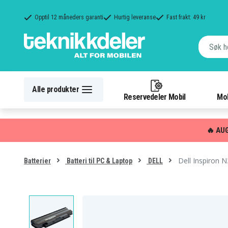
Opptil 12 måneders garanti
Hurtig leveranse
Fast frakt: 49 kr
Alle produkter
Reservedeler Mobil
Mob
🔥 AU
Dell Inspiron 
Batterier
Batteri til PC & Laptop
DELL