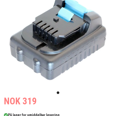
Item
1
item
NOK 319
of
0
1
På lager for umiddelbar levering