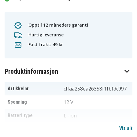
Opptil 12 måneders garanti
Hurtig leveranse
Fast frakt: 49 kr
Produktinformasjon
cffaa258ea26358f1fbfdc997
Artikkelnr
12 V
Spenning
Li-ion
Batteri type
Vis alt
Dewalt
Passer til merke