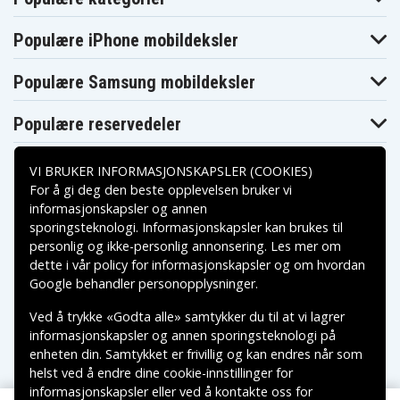
Dewalt
Dewalt
Dewalt DCHJ061
DCHJ060B
DCHJ060C1
Dewalt
Dewalt
Populære iPhone mobildeksler
Dewalt DCHJ062
DCHJ061B
DCHJ061C1
Dewalt
Dewalt
Dewalt DCHJ063
DCHJ062B
DCHJ062C1
Populære Samsung mobildeksler
Dewalt
Dewalt
Dewalt DCHJ064
DCHJ063B
DCHJ063C1
Populære reservedeler
Dewalt
Dewalt
Dewalt DCHJ065
DCHJ064B
DCHJ065B
Dewalt
Dewalt
Dewalt DCHJ066
DCHJ065C1
DCHJ066C1
VI BRUKER INFORMASJONSKAPSLER (COOKIES)
Dewalt
Dewalt DCHJ067
Dewalt DCHJ068
For å gi deg den beste opplevelsen bruker vi
DCHJ067B
informasjonskapsler og annen
Dewalt
Dewalt
Dewalt DCHJ069
DCHJ068B
DCHJ069C1
sporingsteknologi. Informasjonskapsler kan brukes til
Betalingsalternativer
Dewalt
Dewalt
personlig og ikke-personlig annonsering. Les mer om
Dewalt DCHJ070
DCHJ070B
DCHJ070C1
dette i vår
policy for informasjonskapsler
og om hvordan
Dewalt
Dewalt
Dewalt DCHJ071
Leveringsalternativer
DCHJ071B
DCK211D2T-QW
Google behandler personopplysninger
.
Dewalt
Dewalt DCL510N
Dewalt DCN690
DCL510N-XJ
Ved å trykke «Godta alle» samtykker du til at vi lagrer
Dewalt DCR016-
Dewalt DCR015
Dewalt DCR016
informasjonskapsler og annen sporingsteknologi på
QW
enheten din. Samtykket er frivillig og kan endres når som
Dewalt DCR019-
Dewalt DCR018
Dewalt DCR019
QW
helst ved å endre dine cookie-innstillinger for
Dewalt DCR027-
Dewalt DCR027-
informasjonskapsler eller ved å kontakte oss for
Dewalt DCR027
BD
QW