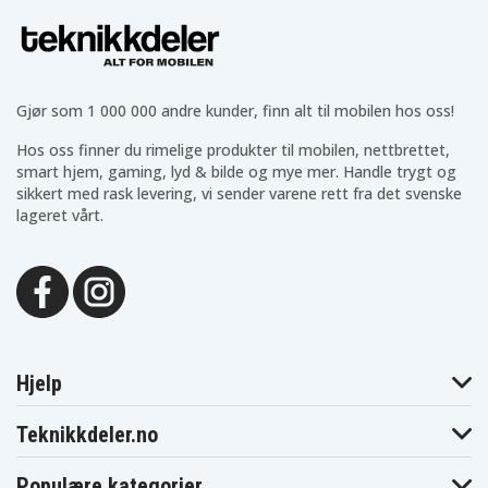
Dewalt
Dewalt DCF620
Dewalt DCF813N
DCF610D2-QW
Dewalt
Dewalt
Dewalt DCF880
DCF815D2-QW
DCF880C1-JP
Dewalt
Dewalt
Dewalt
DCF880HL2
DCF880HM2
DCF880L2
Gjør som 1 000 000 andre kunder, finn alt til mobilen hos oss!
Dewalt
Dewalt
Dewalt DCF883B
DCF880M2
DCF883L2
Hos oss finner du rimelige produkter til mobilen, nettbrettet,
Dewalt
smart hjem, gaming, lyd & bilde og mye mer. Handle trygt og
Dewalt DCF885
Dewalt DCF885B
DCF883M2
sikkert med rask levering, vi sender varene rett fra det svenske
Dewalt
Dewalt
Dewalt
lageret vårt.
DCF885C2
DCF885L2
DCF885M2
Dewalt
Dewalt DCF885N
Dewalt DCF886
DCF886D2
Dewalt
Dewalt
Dewalt DCF889
DCF886M2
DCF889HL2
Dewalt
Dewalt
Dewalt
DCF889HM2
DCF889L2
DCF889M2
Dewalt
Dewalt DCF895
Dewalt DCF895B
DCF895C2
Dewalt
Dewalt
Dewalt
Hjelp
DCF895D2
DCF895L2
DCF895M2
Dewalt DCF899
Dewalt DCG412
Dewalt DCG412B
Teknikkdeler.no
Dewalt
Dewalt
Dewalt DCH213
DCG412L2
DCG412M2
Dewalt DCH253
Dewalt DCH273
Dewalt DCHJ060
Populære kategorier