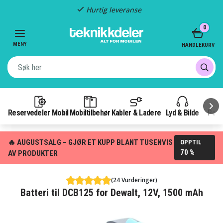
Hurtig leveranse
Item
0
2
of
MENY
HANDLEKURV
3
Reservedeler Mobil
Mobiltilbehør
Kabler & Ladere
Lyd & Bilde
Pow
🔥 AUGUSTSALG – GJØR ET KUPP BLANT TUSENVIS
OPPTIL
70 %
AV PRODUKTER
(24 Vurderinger)
Batteri til DCB125 for Dewalt, 12V, 1500 mAh