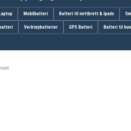
BPL-1220
 Laptop
Mobilbatteri
Batteri til nettbrett & Ipads
Sm
atteri
Verktøybatterier
GPS Batteri
Batteri til hu
Aeg CAH120LK
M
Aeg CR-1201
Aeg HJP002
Aeg LSD-1201PB
Ryobi CAH120LK
Ryobi CKF-120LM
0 mAh
Ryobi HJP001
Ryobi HP612K
Ryobi LSD-1202PB