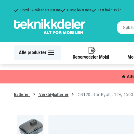
Opptil 12 måneders garanti
Hurtig leveranse
Fast frakt: 49 kr
Alle produkter
Reservedeler Mobil
Mob
🔥 AU
CB120L for Ryobi, 12V, 150
Batterier
Verktøybatterier