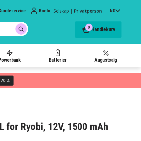
Selskap
|
Privatperson
Kundeservice
Konto
NO
0
Handlekurv
Powerbank
Batterier
Augustsalg
70 %
L
0L for Ryobi, 12V, 1500 mAh