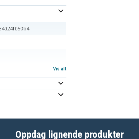
34d24fb50b4
Vis alt
39,30 mm
Oppdag lignende produkter