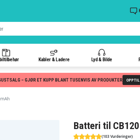
iltilbehør
Kabler & Ladere
Lyd & Bilde
GUSTSALG – GJØR ET KUPP BLANT TUSENVIS AV PRODUKTER
OPPTI
0 mAh
Batteri til CB12
(103 Vurderinger)