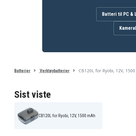
130503001
130503005
CB120L
L1212R
Batteri til PC &
Batteriet er kompatibelt med følgende produkter:
Kamerab
Aeg BID-1201
Aeg BS12CA
Aeg CD100
Aeg CK212DA CKF-120L
Aeg HJP001
Aeg HJP001K
Aeg HP612K
Aeg JG001
Aeg LSD-1202PB
Ryobi BID-1201
Ryobi CD100
Ryobi CK212DA
CB120L for Ryobi, 12V, 150
Ryobi CR-1201
Ryobi CS-1201
Batterier
Verktøybatterier
Ryobi HJP001K
Ryobi HJP002
Ryobi JG001
Ryobi LSD-1201PB
Sist viste
CB120L for Ryobi, 12V, 1500 mAh