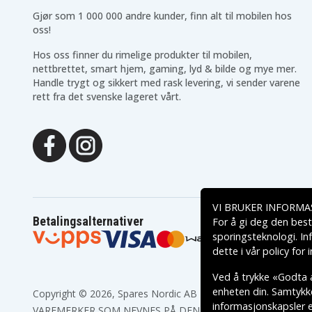
Gjør som 1 000 000 andre kunder, finn alt til mobilen hos
oss!
Hos oss finner du rimelige produkter til mobilen,
nettbrettet, smart hjem, gaming, lyd & bilde og mye mer.
Handle trygt og sikkert med rask levering, vi sender varene
rett fra det svenske lageret vårt.
VI BRUKER INFORMA
Betalingsalternativer
For å gi deg den best
sporingsteknologi. In
dette i vår
policy for
Ved å trykke «Godta a
enheten din. Samtykket
Copyright © 2026, Spares Nordic AB
informasjonskapsler el
VAREMERKER SOM NEVNES PÅ DENNE WEB TILHØRER RESPE