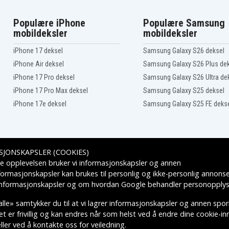
Populære iPhone
Populære Samsung
mobildeksler
mobildeksler
iPhone 17 deksel
Samsung Galaxy S26 deksel
iPhone Air deksel
Samsung Galaxy S26 Plus de
iPhone 17 Pro deksel
Samsung Galaxy S26 Ultra de
iPhone 17 Pro Max deksel
Samsung Galaxy S25 deksel
iPhone 17e deksel
Samsung Galaxy S25 FE deks
SJONSKAPSLER (COOKIES)
Leveringsalternativer
e opplevelsen bruker vi informasjonskapsler og annen
formasjonskapsler kan brukes til personlig og ikke-personlig annons
 informasjonskapsler
og om hvordan
Google behandler personopplys
lle» samtykker du til at vi lagrer informasjonskapsler og annen spo
 er frivillig og kan endres når som helst ved å endre dine cookie-inns
ler ved å kontakte oss for veiledning.
KTIVE VAREMERKES EIERE.