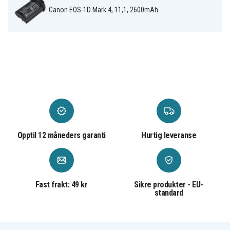
Canon EOS-1D Mark 4, 11,1, 2600mAh
Batteriet er kompatibelt med følgende produkter:
Canon 540EZ
Canon 550EX
Canon 580EX
Canon Digital
Canon Digital
Canon 580EX-II
SLR EOS 1D
SLR EOS 1D
Mark 3
Mark III
Canon Digital
Canon EOS 1Ds
SLR EOS 1Ds
Canon EOS-1D C
Mark 4
Mark III
Canon EOS-1D
Canon EOS-1D
Canon EOS-1D
Mark 3
Mark 4
Mark III
Canon EOS-1D
Canon EOS-1D
Canon EOS-1D X
Mark IV
MarkIII
Canon EOS-1Ds
Canon EOS-1Ds
Canon MR-14EX
Mark 3
Mark III
Opptil 12 måneders garanti
Hurtig leveranse
Canon MT-24EX
Fast frakt: 49 kr
Sikre produkter - EU-
standard