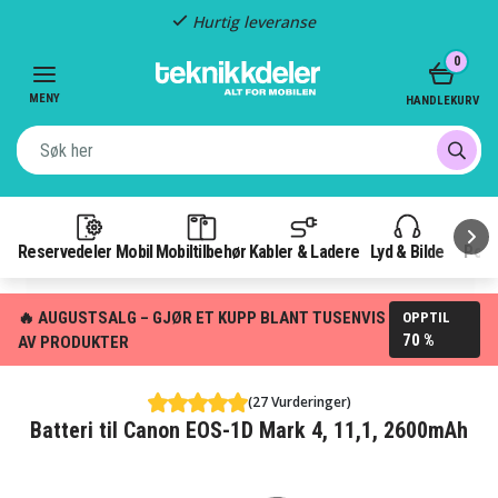
Hurtig leveranse
Item
0
2
of
MENY
HANDLEKURV
3
Reservedeler Mobil
Mobiltilbehør
Kabler & Ladere
Lyd & Bilde
Pow
🔥 AUGUSTSALG – GJØR ET KUPP BLANT TUSENVIS
OPPTIL
70 %
AV PRODUKTER
(27 Vurderinger)
Batteri til Canon EOS-1D Mark 4, 11,1, 2600mAh