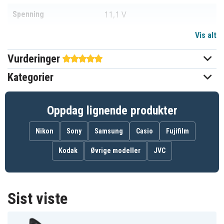
11,1 V
Spenning
Vis alt
Li-ion
Batteri type
Vurderinger
Canon
Passer til merke
Kategorier
Ja
Overladingsbeskyttelse
Kan brukes i original
Ja
Oppdag lignende produkter
laderen
Nikon
Sony
Samsung
Casio
Fujifilm
92.70 x 68.60 x 34.00 mm
Mål
Kodak
Øvrige modeller
JVC
2600 mAh
Kapasitet
Batteriet erstatter:
Sist viste
LP-E4N