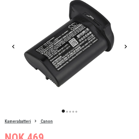
Item
1
item
item
item
item
item
of
0
Kamerabatteri
Canon
1
2
3
4
5
NOK 469