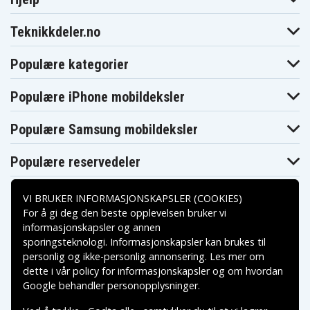
Teknikkdeler.no
Populære kategorier
Populære iPhone mobildeksler
Populære Samsung mobildeksler
Populære reservedeler
VI BRUKER INFORMASJONSKAPSLER (COOKIES)
For å gi deg den beste opplevelsen bruker vi
informasjonskapsler og annen
sporingsteknologi. Informasjonskapsler kan brukes til
Betalingsalternativer
personlig og ikke-personlig annonsering. Les mer om
dette i vår
policy for informasjonskapsler
og om hvordan
Leveringsalternativer
Google behandler personopplysninger
.