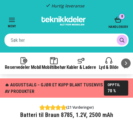
Hurtig leveranse
Item
0
2
of
MENY
HANDLEKURV
3
Reservedeler Mobil
Mobiltilbehør
Kabler & Ladere
Lyd & Bilde
Pow
🔥 AUGUSTSALG – GJØR ET KUPP BLANT TUSENVIS
OPPTIL
70 %
AV PRODUKTER
(21 Vurderinger)
Batteri til Braun 8785, 1.2V, 2500 mAh