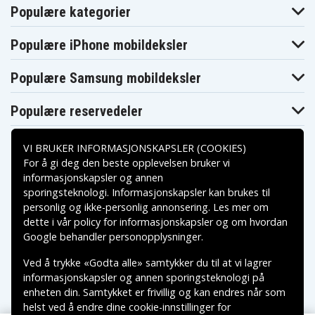
Braun 8995
Professional
vario 3
Populære kategorier
Care 8000
Braun
Braun Oral-B
Braun Oxyjet
Profeesional
Triumph 4000
Populære iPhone mobildeksler
Care
Braun
Braun
Braun
Professional
Professional
Professional
Populære Samsung mobildeksler
Care 8300
Care 8500
Care 9500
Braun Serien 3D
Braun Sonic
Braun TriZone
White
Complete
Populære reservedeler
Braun Triumph
Braun Triumph
Braun Triumph
5000
9000
Braun Triumph
Braun Triumph
Braun Triumph
VI BRUKER INFORMASJONSKAPSLER (COOKIES)
9400
9500
9900
Philips
For å gi deg den beste opplevelsen bruker vi
Braun XP 5615
Philips Essence
CleanCare
informasjonskapsler og annen
Philips
Philips Extreme
Philips FlexCare
sporingsteknologi. Informasjonskapsler kan brukes til
Betalingsalternativer
FlexCare+
personlig og ikke-personlig annonsering. Les mer om
Philips HX5350
Philips HX5751
Philips HX5752
dette i vår
Philips HX6302
policy for informasjonskapsler
Philips HX6381
Philips HX6711
og om hvordan
Leveringsalternativer
Philips HX6730
Philips HX6731
Philips HX6733
Google behandler personopplysninger
.
Philips HX6903
Philips HX6910
Philips HX6920
Philips HX6930
Philips HX6932
Philips HX6934
Ved å trykke «Godta alle» samtykker du til at vi lagrer
Philips HX6942
Philips HX6952
Philips HX6971
informasjonskapsler og annen sporingsteknologi på
Philips HX6972
Philips HX6992
Philips HX6995
enheten din. Samtykket er frivillig og kan endres når som
Philips HX8111
Philips HX8141
Philips HX8142
helst ved å endre dine cookie-innstillinger for