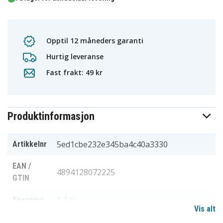
Opptil 12 måneders garanti
Hurtig leveranse
Fast frakt: 49 kr
Produktinformasjon
5ed1cbe232e345ba4c40a3330
Artikkelnr
EAN /
4894128072225
GTIN
1,2 V
Spenning
Vis alt
Batteri