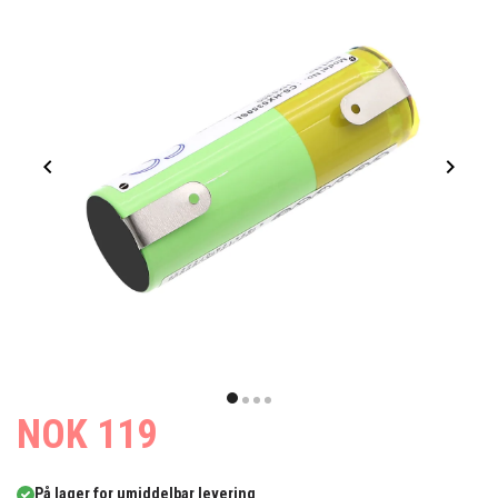
Item
1
item
item
item
item
NOK 119
of
0
1
2
3
4
På lager for umiddelbar levering