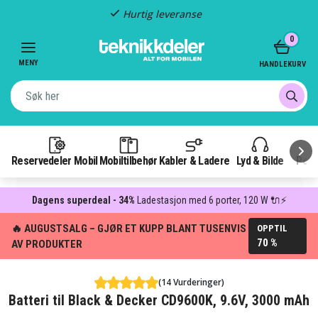
Hurtig leveranse
Item
0
2
of
MENY
HANDLEKURV
3
Reservedeler Mobil
Mobiltilbehør
Kabler & Ladere
Lyd & Bilde
Pow
Dagens superdeal - 34%
Ladestasjon med 6 porter, 120 W 🔌⚡
🔥 AUGUSTSALG – GJØR ET KUPP BLANT TUSENVIS
OPPTIL
70 %
AV PRODUKTER
(14 Vurderinger)
Batteri til Black & Decker CD9600K, 9.6V, 3000 mAh