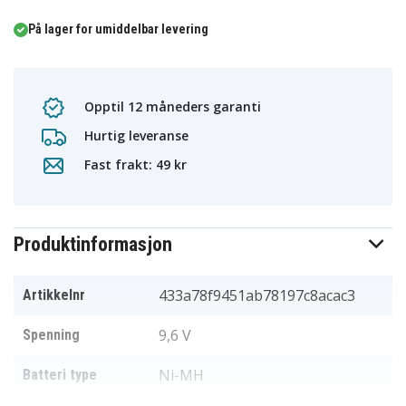
På lager for umiddelbar levering
Opptil 12 måneders garanti
Hurtig leveranse
Fast frakt: 49 kr
Produktinformasjon
433a78f9451ab78197c8acac3
Artikkelnr
9,6 V
Spenning
Ni-MH
Batteri type