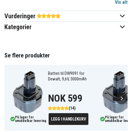
Vis alt
Dewalt
Passer til merke
Vurderinger
81,00 x 81,00 x 107,70 mm
Mål
Kategorier
3000 mAh
Kapasitet
Batteriet erstatter:
Se flere produkter
152250-27
397745-01
DC9062
DC9071
DC9091
DC9096
DC9099
DE9036
DE9037
DE9038
DE9039
DE9061
Batteri til DW9091 for
DE9062
DE9071
DE9074
Dewalt, 9,6V, 3000mAh
DE9075
DE9091
DE9092
DE9094
DE9095
DE9096
NOK 599
DE9501
DE9502
DE9503
DW9061
DW9062
DW9071
DW9072
DW9091
DW9094
(14)
DW9095
DW9096
DW9098
DWCB14
EZWA 29
PS120
På lager for
På lager for
LEGG I HANDLEKURV
umiddelbar levering
umiddelbar lever