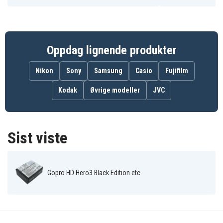
Gopro HD
Gopro HD
Gopro HD Hero3
Hero3+ Black
Hero3+ Silver
White Edition
Edition
Edition
Gopro Hero 03
Gopro Hero 3
Gopro Hero 3+
Gopro Hero3
Mevo A7310
Rollei AC420
Silver Edition
Oppdag lignende produkter
Rollei Action
Rollei
Cam 420
Actioncam 420
Nikon
Sony
Samsung
Casio
Fujifilm
Kodak
Øvrige modeller
JVC
Sist viste
Gopro HD Hero3 Black Edition etc