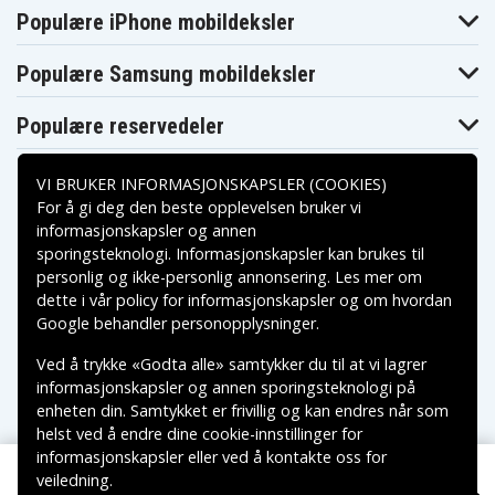
Populære iPhone mobildeksler
Populære Samsung mobildeksler
Populære reservedeler
VI BRUKER INFORMASJONSKAPSLER (COOKIES)
For å gi deg den beste opplevelsen bruker vi
informasjonskapsler og annen
sporingsteknologi. Informasjonskapsler kan brukes til
Betalingsalternativer
personlig og ikke-personlig annonsering. Les mer om
dette i vår
policy for informasjonskapsler
og om hvordan
Leveringsalternativer
Google behandler personopplysninger
.
Ved å trykke «Godta alle» samtykker du til at vi lagrer
informasjonskapsler og annen sporingsteknologi på
enheten din. Samtykket er frivillig og kan endres når som
helst ved å endre dine cookie-innstillinger for
informasjonskapsler eller ved å kontakte oss for
veiledning.
Copyright © 2026, Spares Nordic AB