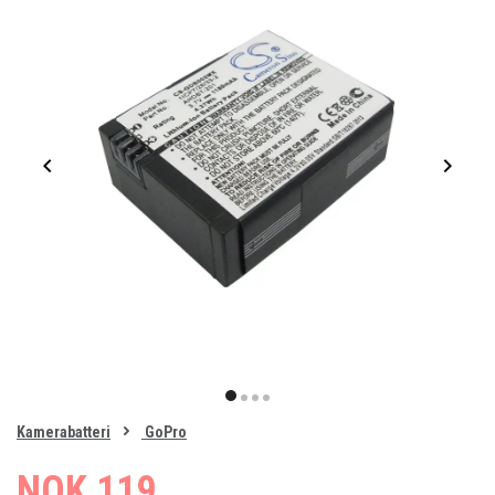
Item
1
item
item
item
item
of
0
Kamerabatteri
GoPro
1
2
3
4
NOK 119