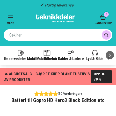
Hurtig leveranse
Item
0
3
of
MENY
HANDLEKURV
3
Reservedeler Mobil
Mobiltilbehør
Kabler & Ladere
Lyd & Bilde
Pow
🔥 AUGUSTSALG – GJØR ET KUPP BLANT TUSENVIS
OPPTIL
70 %
AV PRODUKTER
(30 Vurderinger)
Batteri til Gopro HD Hero3 Black Edition etc