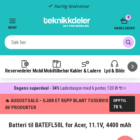
Hurtig leveranse
Item
0
2
of
MENY
HANDLEKURV
3
Reservedeler Mobil
Mobiltilbehør
Kabler & Ladere
Lyd & Bilde
Pow
Dagens superdeal - 34%
Ladestasjon med 6 porter, 120 W 🔌⚡
🔥 AUGUSTSALG – GJØR ET KUPP BLANT TUSENVIS
OPPTIL
70 %
AV PRODUKTER
Batteri til BATEFL50L for Acer, 11.1V, 4400 mAh