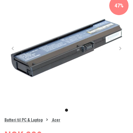
47%
Item
1
item
of
0
Batteri til PC & Laptop
Acer
1