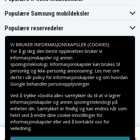
Acer
Acer
Acer
Travelmate
Travelmate
Travelmate
Populære Samsung mobildeksler
3211
3220
3222
Acer
Acer
Acer
Travelmate
Travelmate
Travelmate
Populære reservedeler
3230
3260
3270
Acer
Travelmate
3274
VI BRUKER INFORMASJONSKAPSLER (COOKIES)
For å gi deg den beste opplevelsen bruker vi
informasjonskapsler og annen
sporingsteknologi. Informasjonskapsler kan brukes til
Betalingsalternativer
personlig og ikke-personlig annonsering. Les mer om
dette i vår
policy for informasjonskapsler
og om hvordan
Leveringsalternativer
Google behandler personopplysninger
.
Ved å trykke «Godta alle» samtykker du til at vi lagrer
informasjonskapsler og annen sporingsteknologi på
enheten din. Samtykket er frivillig og kan endres når som
helst ved å endre dine cookie-innstillinger for
informasjonskapsler eller ved å kontakte oss for
veiledning.
Copyright © 2026, Spares Nordic AB
VAREMERKER SOM NEVNES PÅ DENNE WEB TILHØRER
NOK 229
BATEFL50L for Acer, 11.1V, 4400 mAh
NOK 429