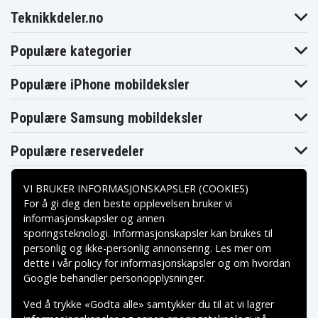
Teknikkdeler.no
Populære kategorier
Populære iPhone mobildeksler
Populære Samsung mobildeksler
Populære reservedeler
VI BRUKER INFORMASJONSKAPSLER (COOKIES)
For å gi deg den beste opplevelsen bruker vi
informasjonskapsler og annen
sporingsteknologi. Informasjonskapsler kan brukes til
Betalingsalternativer
personlig og ikke-personlig annonsering. Les mer om
dette i vår
policy for informasjonskapsler
og om hvordan
Leveringsalternativer
Google behandler personopplysninger
.
Ved å trykke «Godta alle» samtykker du til at vi lagrer