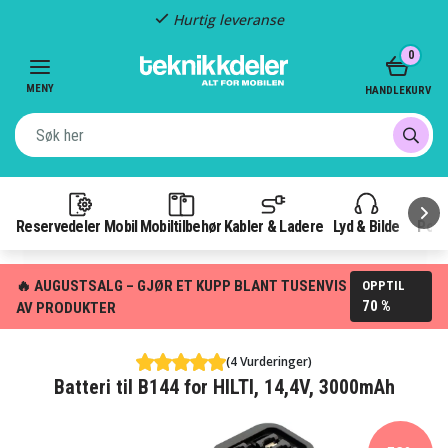
Hurtig leveranse
Item
0
2
of
MENY
HANDLEKURV
3
Reservedeler Mobil
Mobiltilbehør
Kabler & Ladere
Lyd & Bilde
Pow
🔥 AUGUSTSALG – GJØR ET KUPP BLANT TUSENVIS
OPPTIL
70 %
AV PRODUKTER
(4 Vurderinger)
Batteri til B144 for HILTI, 14,4V, 3000mAh