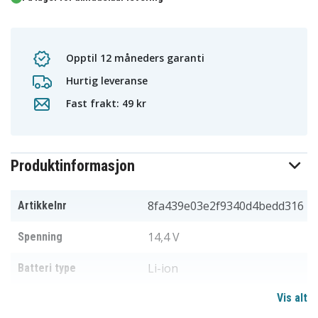
Opptil 12 måneders garanti
Hurtig leveranse
Fast frakt: 49 kr
Produktinformasjon
8fa439e03e2f9340d4bedd316
Artikkelnr
14,4 V
Spenning
Li-ion
Batteri type
Vis alt
HILTI
Passer til merke