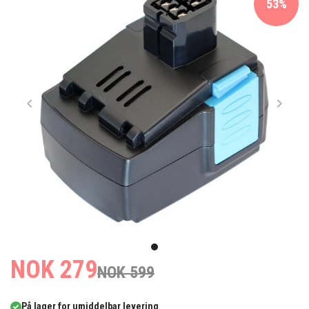
53%
Item
1
item
NOK 279
of
NOK 599
0
1
På lager for umiddelbar levering