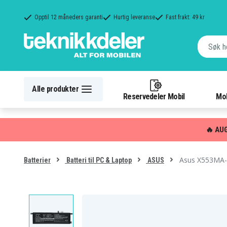
Opptil 12 måneders garanti
Hurtig leveranse
Fast frakt: 49 kr
Alle produkter
Reservedeler Mobil
Mob
🔥 AU
Asus X553MA-
Batterier
Batteri til PC & Laptop
ASUS