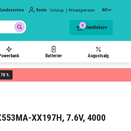
Selskap
|
Privatperson
Kundeservice
Konto
NO
0
Handlekurv
Powerbank
Batterier
Augustsalg
70 %
L
s X553MA-XX197H, 7.6V, 4000