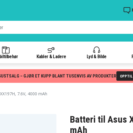
iltilbehør
Kabler & Ladere
Lyd & Bilde
GUSTSALG – GJØR ET KUPP BLANT TUSENVIS AV PRODUKTER
OPPTI
XX197H, 7.6V, 4000 mAh
Batteri til Asu
mAh