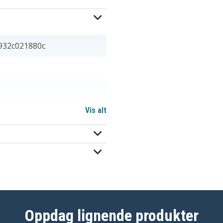
932c021880c
Vis alt
x 7,58 mm
Oppdag lignende produkter