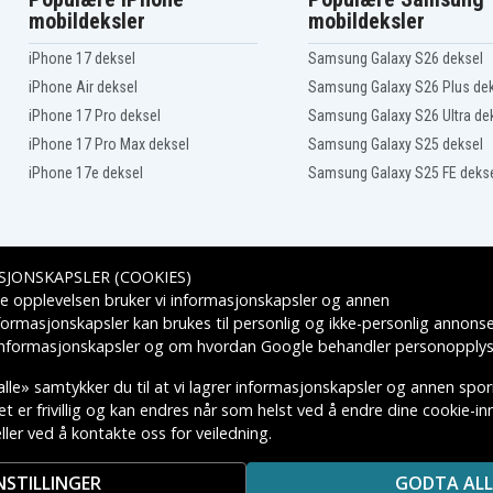
Asus X453MA-WX267D
mobildeksler
mobildeksler
Asus X453MA-WX305T
Asus X453MA-WX321B
iPhone 17 deksel
Samsung Galaxy S26 deksel
Asus X453MA-WX429D
iPhone Air deksel
Samsung Galaxy S26 Plus de
Asus X453MA-XX060D
00
Asus X453SA-0032CN3700
iPhone 17 Pro deksel
Samsung Galaxy S26 Ultra de
Asus X453SA-1G
iPhone 17 Pro Max deksel
Samsung Galaxy S25 deksel
Asus X453SA-BX401D
iPhone 17e deksel
Samsung Galaxy S25 FE deks
Asus X453SA-BX404D
Asus X453SA-WX004T
Asus X453SA-WX008D
Asus X453SA-WX065D
Asus X453SA-WX155T
SJONSKAPSLER (COOKIES)
Asus X553M
Leveringsalternativer
e opplevelsen bruker vi informasjonskapsler og annen
k
Asus X553MA-DB01
formasjonskapsler kan brukes til personlig og ikke-personlig annons
Asus X553MA-XX045D
 informasjonskapsler
og om hvordan
Google behandler personopplys
Asus X553MA-XX063D
Asus X553MA-XX092D
lle» samtykker du til at vi lagrer informasjonskapsler og annen spo
Asus X553MA-XX114T
 er frivillig og kan endres når som helst ved å endre dine cookie-inns
Asus X553MA-XX172D
ler ved å kontakte oss for veiledning.
KTIVE VAREMERKES EIERE.
Asus X553MA-XX220H
Asus X553MA-XX365H
NSTILLINGER
GODTA ALL
Asus X553MA-XX366T