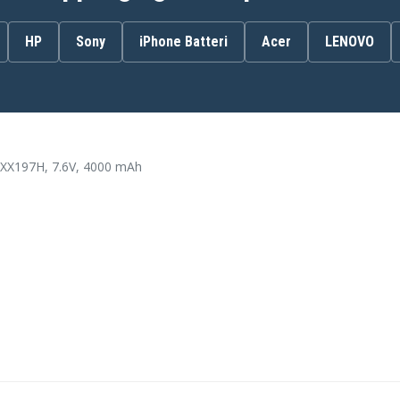
HP
Sony
iPhone Batteri
Acer
LENOVO
0B200-00840200
0B200-00840600
B21N1329
XX197H, 7.6V, 4000 mAh
Asus BATTX553
Asus D553MA-XX173H
Asus D553MA-XX191H
R
Asus ET2040IUK-BB004R
M
Asus ET2040IUK-BB014X
X
Asus ET2040IUK-BB023W
X
Asus ET2040IUK-BB057M
M
Asus ET2040IUK-BB067M
Asus ET2040IUK-C1A
Asus F453MA
Asus F453MA-BING414BLK