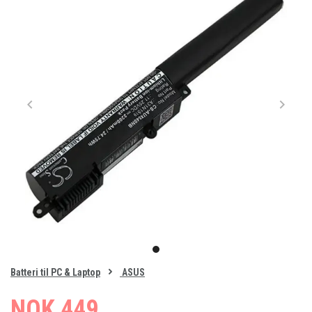
Item
1
item
of
0
Batteri til PC & Laptop
ASUS
1
NOK 449