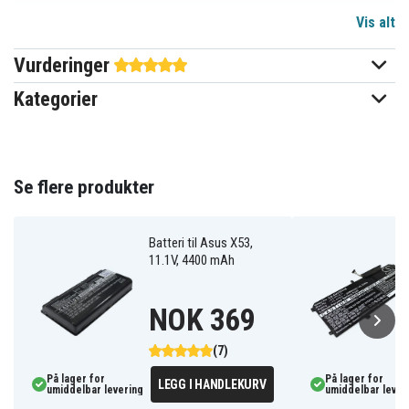
Vis alt
11,25 V
Spenning
Vurderinger
Li-ion
Batteri type
Kategorier
Asus
Passer til merke
Ja
Overladingsbeskyttelse
209,10 x 31,85 x 18,50 mm
Se flere produkter
Mål
2200 mAh
Kapasitet
Batteri til Asus X53,
11.1V, 4400 mAh
Batteriet erstatter:
0B110-00390000
NOK 369
0B110-00390100
0B110-00390200
0B110-00390300
A31N1519
A31N1519-1
A31N1519-2
(7)
På lager for
På lager for
LEGG I HANDLEKURV
umiddelbar levering
umiddelbar lever