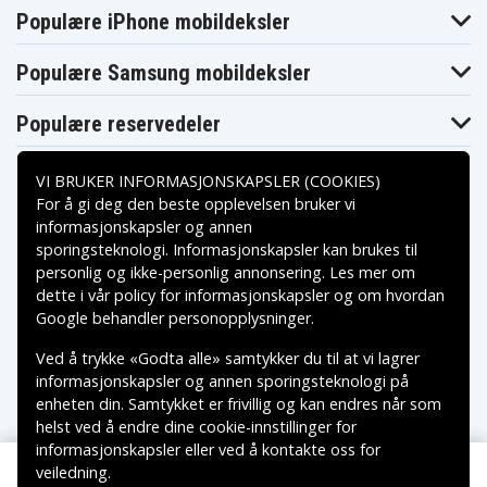
Populære iPhone mobildeksler
Asus VivoBook
Asus VivoBook
Asus VivoBook
K540LJ-XX595D
K540LJ-XX624T
K540NA-KT184T
Asus VivoBook
Asus VivoBook
Asus VivoBook
Populære Samsung mobildeksler
K540UA-KT416T
K540UB-KT143T
R540SA-XX736T
Asus VivoBook
Asus VivoBook
Asus VivoBook
R540UV-GO112T
X540BA-GO103T
X540LA-XX1023T
Populære reservedeler
Asus VivoBook
Asus VivoBook
Asus VivoBook
X540MA-
X540LA-XX573T
X540LA-XX596D
GQ024T
Asus VivoBook
Asus VivoBook
Asus VivoBook
VI BRUKER INFORMASJONSKAPSLER (COOKIES)
X540NA-GQ007T
X540SA-XX018T
X540SA-XX096T
For å gi deg den beste opplevelsen bruker vi
Asus Vivobook
Asus VivoBook
Asus VivoBook
informasjonskapsler og annen
15 F540UA-
X540SA-XX195T
X540SA-XX311T
DM1203T
sporingsteknologi. Informasjonskapsler kan brukes til
Betalingsalternativer
Asus Vivobook
Asus Vivobook
Asus Vivobook
personlig og ikke-personlig annonsering. Les mer om
15 F540UA-
15 X540NA-
15 X540UA-
dette i vår
policy for informasjonskapsler
og om hvordan
GQ1217T
GQ044T
GQ024T
Leveringsalternativer
Asus Vivobook
Google behandler personopplysninger
.
F540UA-
Asus X540BP-1A
Asus X540L
GO1053T
Ved å trykke «Godta alle» samtykker du til at vi lagrer
Asus X540LA
Asus X540LA-1A
Asus X540LA-1C
informasjonskapsler og annen sporingsteknologi på
Asus X540LA-3F
Asus X540LA-3G
Asus X540LA-3H
enheten din. Samtykket er frivillig og kan endres når som
Asus X540LA-
Asus X540LA-
Asus X540LA-
DM022
DM1082T
DM1260
helst ved å endre dine cookie-innstillinger for
Asus X540LA-
Asus X540LA-
Asus X540LA-
informasjonskapsler eller ved å kontakte oss for
XX002T
XX003T
XX004T
veiledning.
Copyright © 2026, Spares Nordic AB
Asus X540LA-
Asus X540LA-
Asus X540LA-