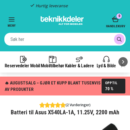
Fast frakt: 49 kr
Item
0
3
of
MENY
HANDLEKURV
3
Reservedeler Mobil
Mobiltilbehør
Kabler & Ladere
Lyd & Bilde
Pow
🔥 AUGUSTSALG – GJØR ET KUPP BLANT TUSENVIS
OPPTIL
70 %
AV PRODUKTER
(2 Vurderinger)
Batteri til Asus X540LA-1A, 11.25V, 2200 mAh