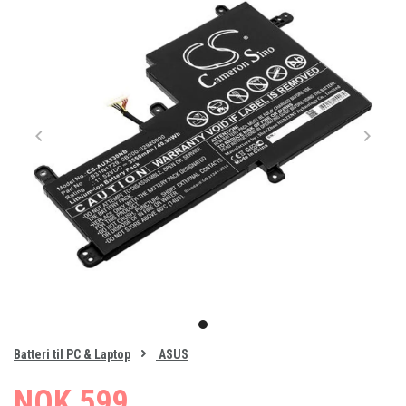
Item
1
item
of
0
Batteri til PC & Laptop
ASUS
1
NOK 599