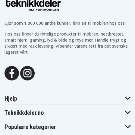
S15
S15
S15
S530UFBQ048T
S530UFBQ049T
S530UFBQ050T
Asus VivoBook
Asus VivoBook
Asus VivoBook
S15
S15
S15
S530UFBQ051T
S530UFBQ185T
S530UFBQ819T
Gjør som 1 000 000 andre kunder, finn alt til mobilen hos oss!
Asus VivoBook
Asus VivoBook
Asus VivoBook
S15
S15
S15 S530UN
Hos oss finner du rimelige produkter til mobilen, nettbrettet,
S530UFBQ895T
S530UFBQ896T
smart hjem, gaming, lyd & bilde og mye mer. Handle trygt og
Asus VivoBook
Asus VivoBook
Asus VivoBook
S15 S530UN-
S15 S530UN-
S15
sikkert med rask levering, vi sender varene rett fra det svenske
BQ097T
BQ170T
S530UNBQ039T
lageret vårt.
Asus VivoBook
Asus VivoBook
Asus VivoBook
S15
S15
S15 X530UN
S530UNBQ097T
S530UNBQ170T
Asus X530
Asus X530FA
Asus X530FF
Asus X530FN
Asus X530FN-1A
Asus X530FN-1B
Asus X530FN-1D
Asus X530FN-1E
Asus X530FN-1G
Asus X530FN-2F
Asus X530FN1A
Asus X530FN1B
Asus X530FN1D
Asus X530FN1E
Asus X530FN1G
Asus X530FN2F
Asus X530UA
Asus X530UF
Hjelp
Asus X530UN
Asus X530UN-1A
Asus X530UN-1B
Asus X530UN-1E
Asus X530UN-1G
Asus X530UN-2F
Teknikkdeler.no
Asus X530UN1A
Asus X530UN1B
Asus X530UN1E
Asus X530UN1G
Asus X530UN2F
Populære kategorier