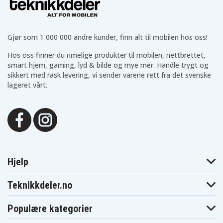
S14
S14
S14
S430UAEB219T
S430UAEB221T
S430UAEB222T
Asus VivoBook
Asus VivoBook
Asus VivoBook
S14
S14
S14
S430UAEB223T
S430UAEB224T
S430UAEB953T
Gjør som 1 000 000 andre kunder, finn alt til mobilen hos oss!
Asus VivoBook
Asus VivoBook
Asus VivoBook
S14
S14 S430UF-
S14 S430UF
Hos oss finner du rimelige produkter til mobilen, nettbrettet,
S430UAEB954T
EB011T
smart hjem, gaming, lyd & bilde og mye mer. Handle trygt og
Asus VivoBook
Asus VivoBook
Asus VivoBook
S14 S430UF-
S14 S430UF-
S14 S430UF-
sikkert med rask levering, vi sender varene rett fra det svenske
EB012T
EB016T
EB843T
lageret vårt.
Asus VivoBook
Asus VivoBook
Asus VivoBook
S14 S430UF-
S14
S14
EB846T
S430UFEB011T
S430UFEB012T
Asus VivoBook
Asus VivoBook
Asus VivoBook
S14
S14
S14
S430UFEB016T
S430UFEB843T
S430UFEB846T
Asus VivoBook
Asus VivoBook
Asus VivoBook
S14 S430UN-
S14
S14 S430UN
EB051T
S430UNEB051T
Asus VivoBook
Asus VivoBook
Asus VivoBook
Hjelp
S14 X430UF
S14 X430UF-1A
S14 X430UF-1E
Asus VivoBook
Asus VivoBook
Asus VivoBook
S14 X430UF1A
S14 X430UF1E
S14 X430UN
Teknikkdeler.no
Asus VivoBook
Asus VivoBook
Asus VivoBook
S14 X430UN-1A
S14 X430UN-1E
S14 X430UN1A
Populære kategorier
Asus VivoBook
Asus VivoBook
Asus VivoBook
S14 X430UN1E
S430FA-EB128T
S430FAEB128T