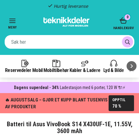
Hurtig leveranse
Item
0
2
of
MENY
HANDLEKURV
3
Reservedeler Mobil
Mobiltilbehør
Kabler & Ladere
Lyd & Bilde
Pow
Dagens superdeal - 34%
Ladestasjon med 6 porter, 120 W 🔌⚡
🔥 AUGUSTSALG – GJØR ET KUPP BLANT TUSENVIS
OPPTIL
70 %
AV PRODUKTER
Batteri til Asus VivoBook S14 X430UF-1E, 11.55V,
3600 mAh