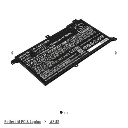
Item
1
item
item
item
of
0
Batteri til PC & Laptop
ASUS
1
2
3