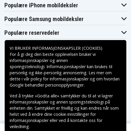
Asus Vivobook
Asus Vivobook
Populære iPhone mobildeksler
S14 S430FA-
S14
Asus X430FN
EB021T
S430FAEB021T
Populære Samsung mobildeksler
Populære reservedeler
VI BRUKER INFORMASJONSKAPSLER (COOKIES)
For å gi deg den beste opplevelsen bruker vi
informasjonskapsler og annen
sporingsteknologi. Informasjonskapsler kan brukes til
Betalingsalternativer
personlig og ikke-personlig annonsering. Les mer om
dette i vår
policy for informasjonskapsler
og om hvordan
Leveringsalternativer
Google behandler personopplysninger
.
Ved å trykke «Godta alle» samtykker du til at vi lagrer
informasjonskapsler og annen sporingsteknologi på
enheten din. Samtykket er frivillig og kan endres når som
helst ved å endre dine cookie-innstillinger for
informasjonskapsler eller ved å kontakte oss for
veiledning.
Copyright © 2026, Spares Nordic AB