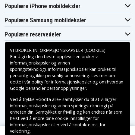
Asus U45JC-
Asus U45JC-
Asus U45JC-
WX007V-W7HP-
WX008V-W7HP-
Populære iPhone mobildeksler
WX008V
BLK
SVR
Asus U45JC-
Asus U45JC-
Asus U45JC-
WX009V
WX016X
WX017V
Populære Samsung mobildeksler
Asus U45JC-
Asus U45JC-
Asus U45JC-
WX030V
WX031D
WX044V
Populære reservedeler
Asus U45JC-
Asus U45JC-
Asus U45JC-
WX058V
WX072D
WX072V
Asus U45JC-
Asus U45JT
Asus U52
WX090
VI BRUKER INFORMASJONSKAPSLER (COOKIES)
Asus U52F
Asus U52F-BBL5
Asus U53
For å gi deg den beste opplevelsen bruker vi
Asus U53F
Asus U53J
Asus U53JC
informasjonskapsler og annen
Asus U53JC-A1
Asus UL30
Asus UL30A
sporingsteknologi. Informasjonskapsler kan brukes til
Betalingsalternativer
Asus UL30A-5X
Asus UL30A-A1
Asus UL30A-A2
personlig og ikke-personlig annonsering. Les mer om
Asus UL30A-
Asus UL30A-
Asus UL30A-A3B
dette i vår
policy for informasjonskapsler
og om hvordan
QX050V
QX070C
Leveringsalternativer
Asus UL30A-
Asus UL30A-
Asus UL30A-
Google behandler personopplysninger
.
QX090V
QX094V
QX130X
Asus UL30A-
Asus UL30A-
Asus UL30A-
Ved å trykke «Godta alle» samtykker du til at vi lagrer
QX131V
QX131X
SU7300
informasjonskapsler og annen sporingsteknologi på
Asus UL30A-X1
Asus UL30A-X2
Asus UL30A-X3
enheten din. Samtykket er frivillig og kan endres når som
Asus UL30A-X4
Asus UL30A-X5
Asus UL30A-X5K
helst ved å endre dine cookie-innstillinger for
Asus UL30A-X7
Asus UL30J
Asus UL30JT
informasjonskapsler eller ved å kontakte oss for
Asus UL30VT-
Asus UL30V
Asus UL30Vt
X1K
veiledning.
Copyright © 2026, Spares Nordic AB
Asus UL50
Asus UL50A
Asus UL50AG-A2