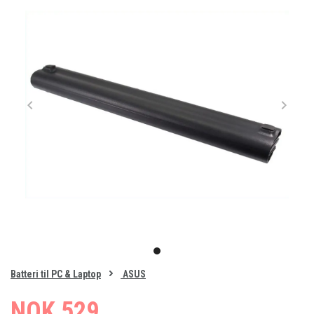
Item
1
item
of
0
Batteri til PC & Laptop
ASUS
1
NOK 529