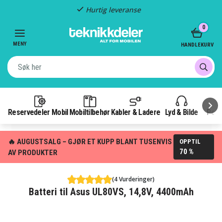
Hurtig leveranse
Item
0
2
of
MENY
HANDLEKURV
3
Reservedeler Mobil
Mobiltilbehør
Kabler & Ladere
Lyd & Bilde
Pow
🔥 AUGUSTSALG – GJØR ET KUPP BLANT TUSENVIS
OPPTIL
70 %
AV PRODUKTER
(4 Vurderinger)
Batteri til Asus UL80VS, 14,8V, 4400mAh