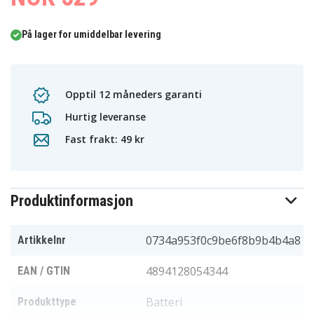
På lager for umiddelbar levering
Opptil 12 måneders garanti
Hurtig leveranse
Fast frakt: 49 kr
Produktinformasjon
0734a953f0c9be6f8b9b4b4a8
Artikkelnr
4894128054344
EAN / GTIN
Batteri
Produkttype