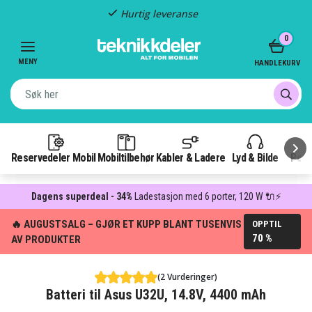
Hurtig leveranse
Item
0
2
of
MENY
HANDLEKURV
3
Reservedeler Mobil
Mobiltilbehør
Kabler & Ladere
Lyd & Bilde
Pow
Dagens superdeal - 34%
Ladestasjon med 6 porter, 120 W 🔌⚡
🔥 AUGUSTSALG – GJØR ET KUPP BLANT TUSENVIS
OPPTIL
70 %
AV PRODUKTER
(2 Vurderinger)
Batteri til Asus U32U, 14.8V, 4400 mAh