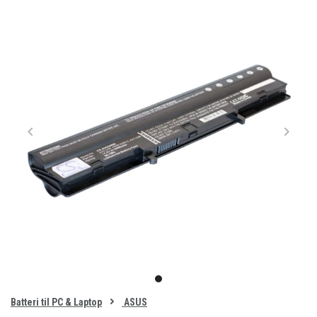
Item
1
item
of
0
Batteri til PC & Laptop
ASUS
1