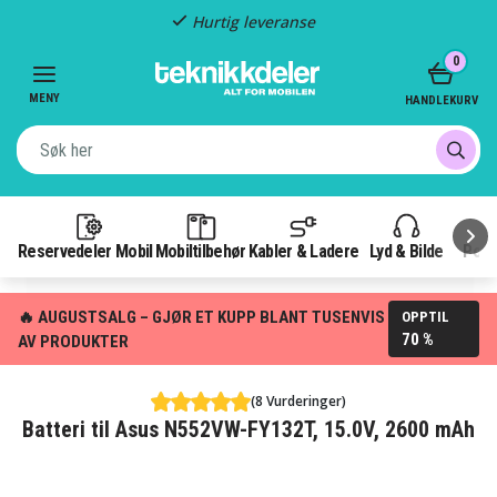
Hurtig leveranse
Item
0
2
of
MENY
HANDLEKURV
3
Reservedeler Mobil
Mobiltilbehør
Kabler & Ladere
Lyd & Bilde
Pow
🔥 AUGUSTSALG – GJØR ET KUPP BLANT TUSENVIS
OPPTIL
70 %
AV PRODUKTER
(8 Vurderinger)
Batteri til Asus N552VW-FY132T, 15.0V, 2600 mAh