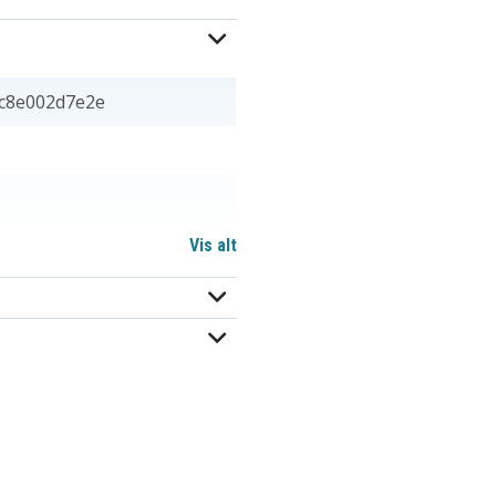
c8e002d7e2e
Vis alt
 18,68 mm