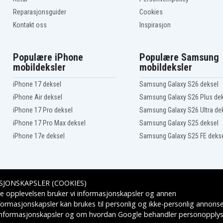
Asus R752LDV
Asus R752LJ
Reparasjonsguider
Cookies
Asus R752LJ-TY254T
Kontakt oss
Inspirasjon
Asus R752LJC
Asus R752LK-T4092H
Asus R752LN-T4078H
Populære iPhone
Populære Samsung
Asus R752LN-TY121H
mobildeksler
mobildeksler
Asus R752LNB
Asus R752LX-T4089H
iPhone 17 deksel
Samsung Galaxy S26 deksel
Asus R752MA-TY113H
Asus R752MA-TY179T
iPhone Air deksel
Samsung Galaxy S26 Plus de
Asus R752MD-TY069H
iPhone 17 Pro deksel
Samsung Galaxy S26 Ultra de
Asus R752NV-TY007T
iPhone 17 Pro Max deksel
Samsung Galaxy S25 deksel
Asus R752SA-TY076T
Asus R75MJ
iPhone 17e deksel
Samsung Galaxy S25 FE deks
Asus VivoBook F751NA-
TY024
Asus VivoBook X751LAV-
TY175H
-
Asus VivoBook X751LD-
SJONSKAPSLER (COOKIES)
TY069D
Leveringsalternativer
-
Asus VivoBook X751LDV-
e opplevelsen bruker vi informasjonskapsler og annen
T6287H
formasjonskapsler kan brukes til personlig og ikke-personlig annons
-
Asus VivoBook X751LDV-
 informasjonskapsler
og om hvordan
Google behandler personopplys
TY272H