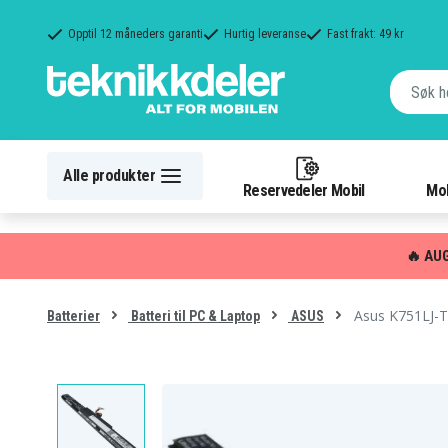
Opptil 12 måneders garanti
Hurtig leveranse
Fast frakt: 49 kr
Alle produkter
Reservedeler Mobil
Mob
🔥 AU
Asus K751LJ-T
Batterier
Batteri til PC & Laptop
ASUS