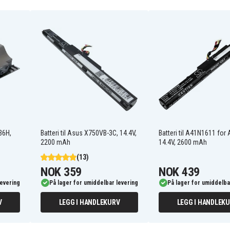
0B110-00220200
Asus A450EP
Asus A450JN
Asus A750LA
36H,
Batteri til Asus X750VB-3C, 14.4V,
Batteri til A41N1611 for
Asus A751SA
2200 mAh
14.4V, 2600 mAh
Asus E450VP
Asus F452JF
(13)
Asus F550D
NOK 359
NOK 439
Asus F550DP-XX021H
levering
På lager for umiddelbar levering
På lager for umiddelba
Asus F750JB-TY010D
Asus F750LN-T4082H
V
LEGG I HANDLEKURV
LEGG I HANDLEK
Asus F751BP-TY026T
Asus F751LAV
Asus F751LAV-TY500T