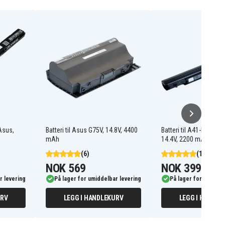
 Asus,
Batteri til Asus G75V, 14.8V, 4400
Batteri til A41-K56 for
mAh
14.4V, 2200 mAh
(6)
(17)
NOK 569
NOK 399
r levering
På lager for umiddelbar levering
På lager for umiddel
URV
LEGG I HANDLEKURV
LEGG I HANDLE