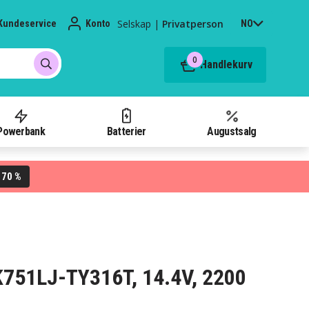
Selskap
|
Privatperson
Kundeservice
Konto
NO
0
Handlekurv
Powerbank
Batterier
Augustsalg
70 %
L
 K751LJ-TY316T, 14.4V, 2200