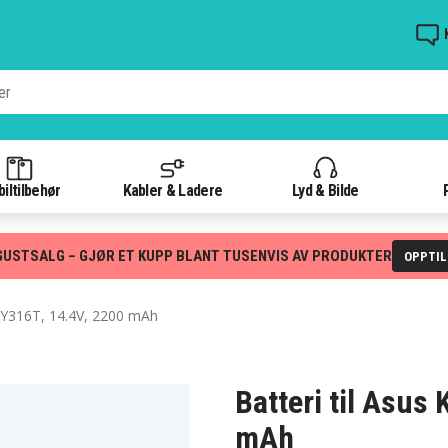
iltilbehør
Kabler & Ladere
Lyd & Bilde
GUSTSALG – GJØR ET KUPP BLANT TUSENVIS AV PRODUKTER
OPPTI
Y316T, 14.4V, 2200 mAh
Batteri til Asus
mAh