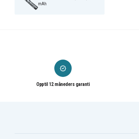
mAh
Asus K751LB-TY212T
Asus K751LB-TY242T
Asus K751LDV
Asus K751LJ
Asus K751LJ-TY288T
Asus K751LJ-TY291T
Asus K751LJ-TY414T
Asus K751LJ-TY418T
Asus K751LK
Asus K751LX
Asus K751LX-TY008T
Asus K751LX-TY018T
Asus K751M
Asus K751MA
Asus K751MJ
Asus K751MJ2940
Asus K751S
Asus K751SA
Asus K751SA-TY175T
Asus K751SJ
Asus P450CP
Asus P450VE
Asus P750LB
Asus P750LB-T2058H
Asus P750LB-T2065G
Asus Pro P750L
Asus R409J
Asus R409VP
Opptil 12 måneders garanti
Asus R510ZA-DM035H
Asus R510ZE
Asus R751J
Asus R751JA
Asus R751JB-TY032H
Asus R751JB-TY071H
Asus R751JM
Asus R751JN
Asus R751LB
Asus R751LN-T4091H
Asus R752
Asus R752L
Asus R752LAV
Asus R752LB
Asus R752LB-T4213T
Asus R752LB-TY040H
Asus R752LB-TY270T
Asus R752LD-T6037H