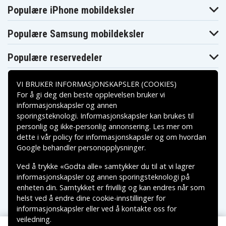
Populære iPhone mobildeksler
Populære Samsung mobildeksler
Populære reservedeler
VI BRUKER INFORMASJONSKAPSLER (COOKIES)
For å gi deg den beste opplevelsen bruker vi
informasjonskapsler og annen
sporingsteknologi. Informasjonskapsler kan brukes til
Betalingsalternativer
personlig og ikke-personlig annonsering. Les mer om
dette i vår
policy for informasjonskapsler
og om hvordan
Leveringsalternativer
Google behandler personopplysninger
.
Ved å trykke «Godta alle» samtykker du til at vi lagrer
informasjonskapsler og annen sporingsteknologi på
enheten din. Samtykket er frivillig og kan endres når som
helst ved å endre dine cookie-innstillinger for
informasjonskapsler eller ved å kontakte oss for
veiledning.
Copyright © 2026, Spares Nordic AB