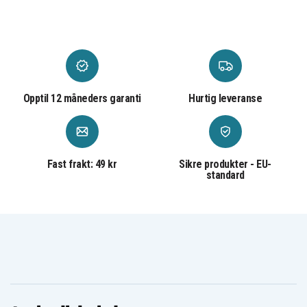
Asus N81
Asus N81Vf
Asus N81Vg
Asus N81Vp
Asus X61
Asus X80
Asus X80H
Asus X80L
Asus X80Le
Asus X80N
Asus X80Z
Asus X81
Asus X81Sc
Asus X81Se
Asus X81Sg
Asus X81Sr
Asus X83Vm
Asus X85
Asus X88
Asus Z99
Asus Z99Fm
Asus Z99H
Asus Z99J
Asus Z99Jc
Opptil 12 måneders garanti
Hurtig leveranse
Asus Z99Jn
Asus Z99Jr
Asus Z99Sc
Fast frakt: 49 kr
Sikre produkter - EU-
standard