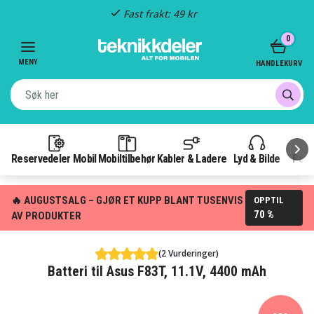
Fast frakt: 49 kr
Item
0
3
of
MENY
HANDLEKURV
3
Reservedeler Mobil
Mobiltilbehør
Kabler & Ladere
Lyd & Bilde
Pow
🔥 AUGUSTSALG – GJØR ET KUPP BLANT TUSENVIS
OPPTIL
70 %
AV PRODUKTER
(2 Vurderinger)
Batteri til Asus F83T, 11.1V, 4400 mAh