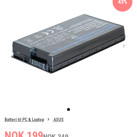
43%
Item
1
item
of
0
Batteri til PC & Laptop
ASUS
1
NOK 199