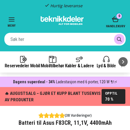
Hurtig leveranse
Item
0
2
of
MENY
HANDLEKURV
3
Reservedeler Mobil
Mobiltilbehør
Kabler & Ladere
Lyd & Bilde
Pow
Dagens superdeal - 34%
Ladestasjon med 6 porter, 120 W 🔌⚡
🔥 AUGUSTSALG – GJØR ET KUPP BLANT TUSENVIS
OPPTIL
70 %
AV PRODUKTER
(38 Vurderinger)
Batteri til Asus F83CR, 11,1V, 4400mAh