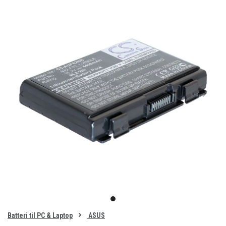
Item
1
item
of
0
Batteri til PC & Laptop
ASUS
1