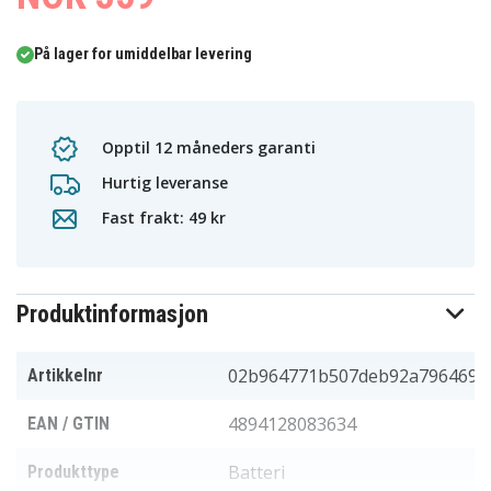
På lager for umiddelbar levering
Opptil 12 måneders garanti
Hurtig leveranse
Fast frakt: 49 kr
Produktinformasjon
02b964771b507deb92a796469
Artikkelnr
4894128083634
EAN / GTIN
Batteri
Produkttype