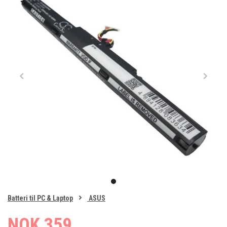
Item
1
item
of
0
Batteri til PC & Laptop
ASUS
1
NOK 359