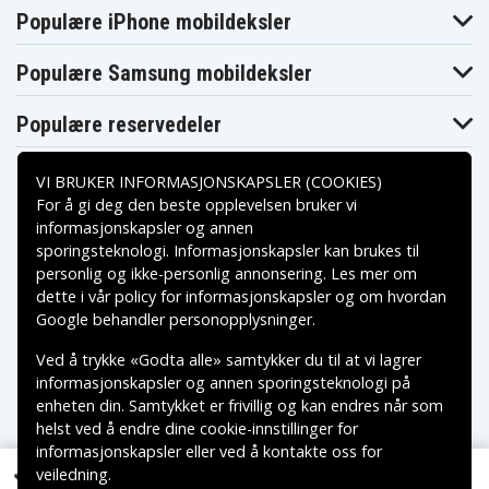
Asus
Asus K751NA-
Asus K751MJ
Populære iPhone mobildeksler
K751MJ2940
TY035T
Asus K751SA-
Asus K751S
Asus K751SA
TY058T
Populære Samsung mobildeksler
Asus K751SA-
Asus K751SJ-
Asus K751SJ
TY175T
TY034D
Asus P450CP
Asus P450VE
Asus P750L
Populære reservedeler
Asus P750LB-
Asus P750LB-
Asus P750LB
T2058H
T2062GA
Asus P750LB-
Asus Pro P750L
Asus Pro P750LB
VI BRUKER INFORMASJONSKAPSLER (COOKIES)
T2065G
For å gi deg den beste opplevelsen bruker vi
Asus R510ZA-
Asus R409J
Asus R409VP
DM034H
informasjonskapsler og annen
Asus R510ZA-
sporingsteknologi. Informasjonskapsler kan brukes til
Asus R510ZE
Asus R751
Betalingsalternativer
DM035H
personlig og ikke-personlig annonsering. Les mer om
Asus R751J
Asus R751JA
Asus R751JB
dette i vår
policy for informasjonskapsler
og om hvordan
Asus R751JB-
Asus R751JB-
Asus R751JK
Leveringsalternativer
TY032H
TY071H
Google behandler personopplysninger
.
Asus R751JM
Asus R751JN
Asus R751JX
Asus R751LN-
Asus R751LN-
Ved å trykke «Godta alle» samtykker du til at vi lagrer
Asus R751LB
T4091H
TY095H
informasjonskapsler og annen sporingsteknologi på
Asus R752
Asus R752L
Asus R752LA
enheten din. Samtykket er frivillig og kan endres når som
Asus R752LB-
Asus R752LAV
Asus R752LB
helst ved å endre dine cookie-innstillinger for
T4099H
Asus R752LB-
Asus R752LB-
Asus R752LB-
informasjonskapsler eller ved å kontakte oss for
T4213T
TY040H
TY136T
veiledning.
Copyright © 2026, Spares Nordic AB
Asus R752LB-
Asus R752LD-
Asus R752LD-