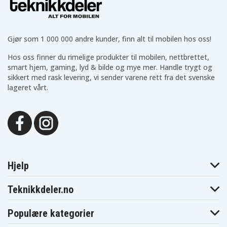
Asus K450LD-
Asus K550D
Asus K550DP
WX037H
Asus K550DP-
Asus K550DP-
Asus K550DP-
XX010H
XX017H
XX141H
Asus K750JB-
Gjør som 1 000 000 andre kunder, finn alt til mobilen hos oss!
Asus K550E
Asus K555Z
TY014H
Asus K750JB-
Asus K750JN-
Asus K750JN-
Hos oss finner du rimelige produkter til mobilen, nettbrettet,
TY044H
TY020H
TY031H
smart hjem, gaming, lyd & bilde og mye mer. Handle trygt og
Asus K750JN-
Asus K750JN-
Asus K750LN-
sikkert med rask levering, vi sender varene rett fra det svenske
TY035H
TY052H
T4155H
Asus K750LN-
lageret vårt.
Asus K751
Asus K751LA
TY164H
Asus K751LB-
Asus K751LAV
Asus K751LB
T4079H
Asus K751LB-
Asus K751LB-
Asus K751LD
TY212T
TY242T
Asus K751LJ-
Asus K751LDV
Asus K751LJ
TY087H
Asus K751LJ-
Asus K751LJ-
Asus K751LJ-
TY288T
TY291T
TY316T
Hjelp
Asus K751LJ-
Asus K751LJ-
Asus K751LJC
TY414T
TY418T
Asus K751LX-
Teknikkdeler.no
Asus K751LK
Asus K751LX
T4003D
Asus K751LX-
Asus K751LX-
Asus K751LX-
TY008T
TY018T
TY019D
Populære kategorier
Asus K751M
Asus K751MA
Asus K751MD