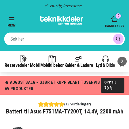
Hurtig leveranse
Item
0
2
of
MENY
HANDLEKURV
3
Reservedeler Mobil
Mobiltilbehør
Kabler & Ladere
Lyd & Bilde
Pow
🔥 AUGUSTSALG – GJØR ET KUPP BLANT TUSENVIS
OPPTIL
70 %
AV PRODUKTER
(13 Vurderinger)
Batteri til Asus F751MA-TY200T, 14.4V, 2200 mAh